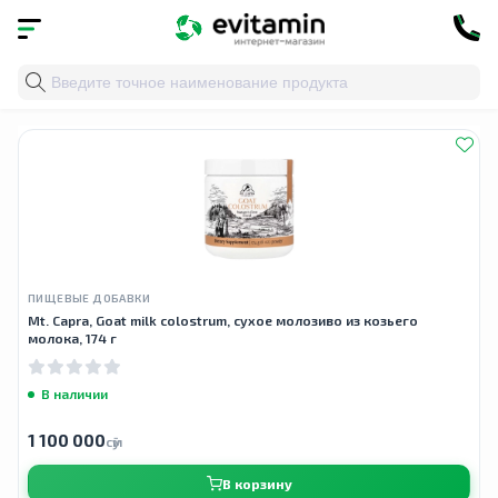
Главная
»
Облако тегов
» козье молозиво
ПИЩЕВЫЕ ДОБАВКИ
Mt. Capra, Goat milk colostrum, сухое молозиво из козьего
молока, 174 г
В наличии
1 100 000
сӯм
В корзину