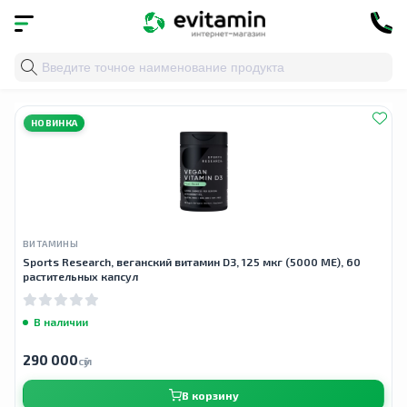
Главная
»
Облако тегов
» витамин d3 из лишайника
НОВИНКА
ВИТАМИНЫ
Sports Research, веганский витамин D3, 125 мкг (5000 МЕ), 60
растительных капсул
В наличии
290 000
сӯм
В корзину