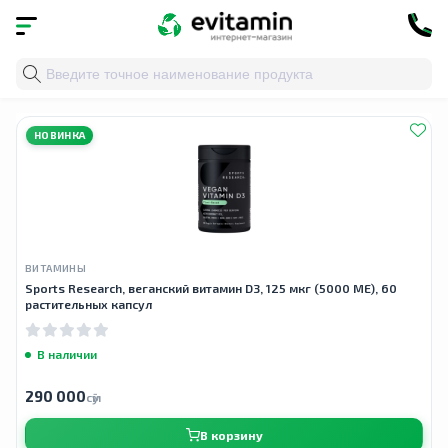
Главная
»
Облако тегов
» витамин d для мышц
НОВИНКА
ВИТАМИНЫ
Sports Research, веганский витамин D3, 125 мкг (5000 МЕ), 60
растительных капсул
В наличии
290 000
сӯм
В корзину