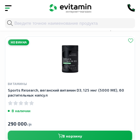
Главная
»
Облако тегов
» витамин d в капсулах
НОВИНКА
ВИТАМИНЫ
Sports Research, веганский витамин D3, 125 мкг (5000 МЕ), 60
растительных капсул
В наличии
290 000
сӯм
В корзину