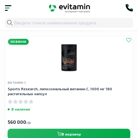
Главная
»
Облако тегов
» витамин c для кожи
НОВИНКА
ВИТАМИН С
Sports Research, липосомальный витамин C, 1000 мг 180
растительных капсул
В наличии
560 000
сӯм
В корзину