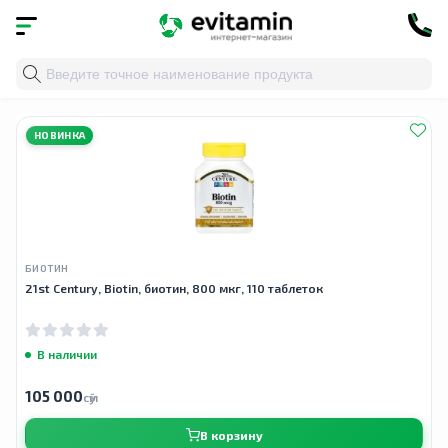
Главная
»
Облако тегов
» биотин для ногтей
НОВИНКА
БИОТИН
21st Century, Biotin, биотин, 800 мкг, 110 таблеток
В наличии
105 000
сӯм
В корзину