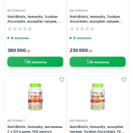
ВИТАМИНЫ
ВИТАМИНЫ
NutriBiotic, Immunity, Sodium
NutriBiotic, Immunity, Sodium
Ascorbate, аскорбат натрия,
Ascorbate, аскорбат натрия,
кристаллический порошок,
кристаллический порошок, 227
454 г
г
В наличии
В наличии
380 000
230 000
сӯм
сӯм
В корзину
В корзину
ВИТАМИН С
ВИТАМИНЫ
NutriBiotic, Immunity, витамины
NutriBiotic, Immunity, аскорбат
C + D3 и цинк, 100 капсул
натрия, Sodium Ascorbate, 100