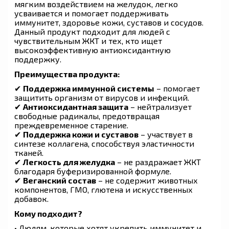
мягким воздействием на желудок, легко
усваивается и помогает поддерживать
иммунитет, здоровье кожи, суставов и сосудов.
Данный продукт подходит для людей с
чувствительным ЖКТ и тех, кто ищет
высокоэффективную антиоксидантную
поддержку.
Преимущества продукта:
✔
Поддержка иммунной системы
– помогает
защитить организм от вирусов и инфекций.
✔
Антиоксидантная защита
– нейтрализует
свободные радикалы, предотвращая
преждевременное старение.
✔
Поддержка кожи и суставов
– участвует в
синтезе коллагена, способствуя эластичности
тканей.
✔
Легкость для желудка
– не раздражает ЖКТ
благодаря буферизированной формуле.
✔
Веганский состав
– не содержит животных
компонентов, ГМО, глютена и искусственных
добавок.
Кому подходит?
• Людям, которые хотят укрепить иммунитет и