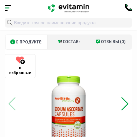
Главная
»
Каталог
»
Витамины и минералы
»
Витами
СОСТАВ:
ОТЗЫВЫ (0)
О ПРОДУКТЕ:
В
избранные