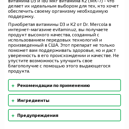
витамина D3 и 180 мкг витамина K2 (MK-7) - что
делает их идеальным выбором для тех, кто хочет
обеспечить своему организму необходимую
поддержку.
Приобретая витамины D3 и K2 от Dr. Mercola в
интернет-магазине evitamin.uz, вы получаете
продукт высокого качества, созданный с
использованием передовых технологий и
произведенный в США. Этот препарат не только
поможет вам поддерживать здоровье, но и даст
уверенность в его происхождении и качестве. Не
упустите возможность улучшить свое
благополучие с помощью этого выдающегося
продукта.
+
Рекомендации по применению
Взрослым в качестве пищевой добавки
+
Ингредиенты
принимать по (одной) 1 капсуле в день во
время еды.
Рисовая шелуха, глицерол моностеарат, капсула
+
Предупреждения
(гидроксипропилметилцеллюлоза),
мальтодекстрин, модифицированный крахмал,
Не используйте препарат, если вы принимаете
сахарозы, аскорбил пальмитата, экстракт