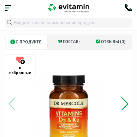
Главная
»
Каталог
»
Витамины и минералы
»
Витамин
СОСТАВ:
ОТЗЫВЫ (0)
О ПРОДУКТЕ:
В
избранные