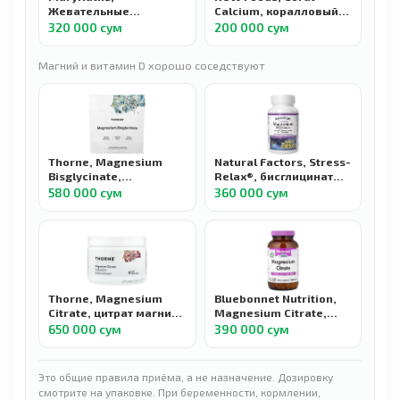
Жевательные
Calcium, коралловый
мармеладки с
кальций, 1000 мг, 100
320 000 сум
200 000 сум
кальцием D3+K2,
капсул
персик, манго и
Магний и витамин D хорошо соседствуют
абрикос, 60
жевательных таблеток
Thorne, Magnesium
Natural Factors, Stress-
Bisglycinate,
Relax®, бисглицинат
Бисглицинат магния,
магния, ГАМК и L-
580 000 сум
360 000 сум
30 пакетиков
теанином, 90 капсул
Thorne, Magnesium
Bluebonnet Nutrition,
Citrate, цитрат магния,
Magnesium Citrate,
цитрус-ягоды, 228 г
Цитрат магния, 120
650 000 сум
390 000 сум
капсул
Это общие правила приёма, а не назначение. Дозировку
смотрите на упаковке. При беременности, кормлении,