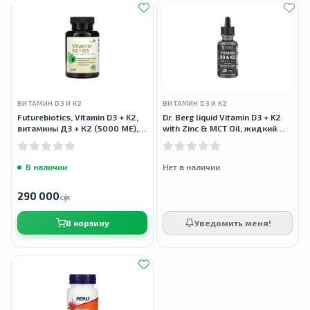
ВИТАМИН D3 И К2
ВИТАМИН D3 И К2
Futurebiotics, Vitamin D3 + K2,
Dr. Berg liquid Vitamin D3 + K2
витамины Д3 + К2 (5000 МЕ),
with Zinc & MCT Oil, жидкий
120 капсул
витамин Д3 + К2 (5000 МЕ) с
цинком и маслом МСТ, 29,5 мл
В наличии
Нет в наличии
290 000
сӯм
В корзину
Уведомить меня!