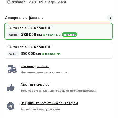
антикоагулянты, такие как варфарин
листьев розмарина.
Добавлен: 23:07, 09-январь-2024
Coumadin®). Хранить в недоступном для детей
месте. Не следует принимать данный продукт,
если защитная пленка повреждена. Перед
Дозировки и фасовки
2
применением в период кормления грудью,
беременности, приема препаратов или при
Dr. Mercola D3+K2 5000 IU
наличии каких-либо заболеваний следует
880 000 сӯм
проконсультироваться с врачом.
90 шт.
в наличии
вы здесь
Dr. Mercola D3+K2 5000 IU
350 000 сӯм
30 шт.
в наличии
Быстрая доставка
Доставим заказ в течение дня.
Гарантия качества
Только оригинальные товары от производителей.
Получить консультацию по Телеграм
Бесплатная консультация.