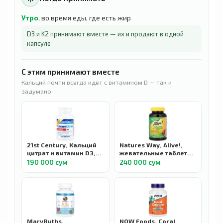
Утро
, во время еды, где есть жир
D3 и K2 принимают вместе — их и продают в одной
капсуле
С этим принимают вместе
Кальций почти всегда идёт с витамином D — так и
задумано
21st Century, Кальций
Natures Way, Alive!,
цитрат и витамин D3,
жевательные таблетки
максимальная
с кальцием и
190 000 сум
240 000 сум
эффективность, 75
витамином D3,
таблеток
малиновый лимонад и
клубника, 60
мармеладок
MaryRuths,
NOW Foods, Coral