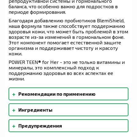
репродуктивной системы и гормонального
баланса, что особенно важно для подростков в
периоде формирования.
Благодаря добавлению пробиотиков BlemiShield,
наша формула также способствует поддержанию
здоровья кожи, что может быть проблемой в этом
возрасте из-за изменений в гормональном фоне.
Этот компонент помогает естественной защите
организма и поддерживает чистоту и красоту
кожи.
POWER TEEN® for Her - это не только витамины и
минералы, это комплексный подход к
поддержанию здоровья во всех аспектах ее
жизни.
+
Рекомендации по применению
Девушкам принимать две таблетки один раз в
+
Ингредиенты
день в качестве пищевой добавки.
Ксилитол, натуральных ароматизаторов,
+
Предупреждения
натуральный ароматизатор «Малина»,
натуральный ароматизатор «Вишня», лимонная
Хранить в плотно закрытом виде в сухом