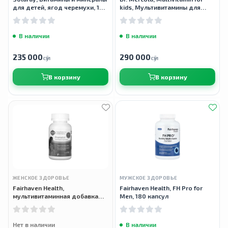
для детей, ягод черемухи, 120
kids, Мультивитамины для
жевательных таблеток
детей, 60 таблеток
В наличии
В наличии
235 000
290 000
сӯм
сӯм
В корзину
В корзину
ЖЕНСКОЕ ЗДОРОВЬЕ
МУЖСКОЕ ЗДОРОВЬЕ
Fairhaven Health,
Fairhaven Health, FH Pro for
мультивитаминная добавка
Men, 180 капсул
для беременных, Prenatal
Multivitamin Supplement, 60
таблеток
Нет в наличии
В наличии