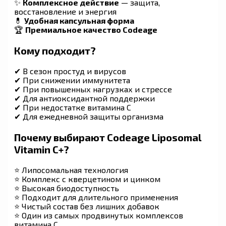
✨
Комплексное действие
— защита,
восстановление и энергия
💊
Удобная капсульная форма
🏆
Премиальное качество Codeage
Кому подходит?
✔ В сезон простуд и вирусов
✔ При снижении иммунитета
✔ При повышенных нагрузках и стрессе
✔ Для антиоксидантной поддержки
✔ При недостатке витамина C
✔ Для ежедневной защиты организма
Почему выбирают Codeage Liposomal
Vitamin C+?
⭐ Липосомальная технология
⭐ Комплекс с кверцетином и цинком
⭐ Высокая биодоступность
⭐ Подходит для длительного применения
⭐ Чистый состав без лишних добавок
⭐ Один из самых продвинутых комплексов
витамина C