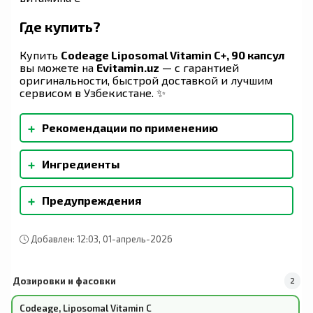
Где купить?
Купить
Codeage Liposomal Vitamin C+, 90 капсул
вы можете на
Evitamin.uz
— с гарантией
оригинальности, быстрой доставкой и лучшим
сервисом в Узбекистане. ✨
+
Рекомендации по применению
Принимать по 3 капсулы в день, запивая 240 мл
+
Ингредиенты
(8 унциями) воды или вашего любимого
напитка. Можно принимать независимо от
Капсула из метилцеллюлозы. Данный продукт
приема пищи.
+
Предупреждения
производится на предприятии, где
обрабатывается рыба. Этот продукт на 100% не
Не следует превышать рекомендуемую
содержит добавок... Без стеаратов,
дозировку. Перед применением этой или
лубрикантов, связующих или повышающих
Добавлен: 12:03, 01-апрель-2026
любых других пищевых добавок беременными
текучесть веществ.
или кормящими женщинами, а также лицами с
диагностированным заболеванием необходимо
Дозировки и фасовки
2
проконсультироваться с врачом. Будьте
осторожны, если у вас имеется аллергия или
Codeage, Liposomal Vitamin C