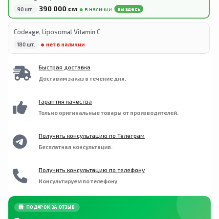
чувствительность к любому из перечисленных
390 000 сӯм
ингредиентов. Препарат не предназначен для
90 шт.
в наличии
вы здесь
лиц младше 18 лет. Хранить в сухом и
прохладном месте. Не используйте продукт,
Codeage, Liposomal Vitamin C
если на упаковке имеются следы вскрытия.
Хранить в месте, недоступном для детей и
180 шт.
нет в наличии
домашних животных.
Быстрая доставка
Доставим заказ в течение дня.
Гарантия качества
Только оригинальные товары от производителей.
Получить консультацию по Телеграм
Бесплатная консультация.
Получить консультацию по телефону
Консультируем по телефону
ПОДАРОК ЗА ОТЗЫВ