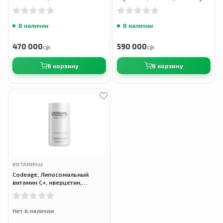
токоферолов, 90 капсул
В наличии
В наличии
470 000
590 000
сӯм
сӯм
В корзину
В корзину
ВИТАМИНЫ
Codeage, Липосомальный
витамин C+, кверцетин,
шиповник, цинк, 180 капсул
Нет в наличии