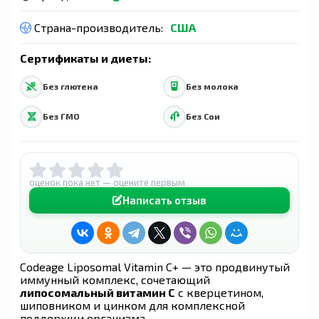
Страна-производитель:
США
Сертификаты и диеты:
Без глютена
Без молока
Без ГМО
Без Сои
оценок пока нет — оцените первым
Написать отзыв
Codeage Liposomal Vitamin C+ — это продвинутый
иммунный комплекс, сочетающий
липосомальный витамин C
с кверцетином,
шиповником и цинком для комплексной
поддержки организма.