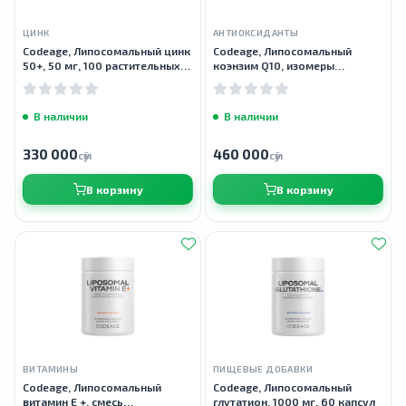
ЦИНК
АНТИОКСИДАНТЫ
Codeage, Липосомальный цинк
Codeage, Липосомальный
50+, 50 мг, 100 растительных
коэнзим Q10, изомеры
капсул
витамина E, улучшенное
усвоение, 60 капсул
В наличии
В наличии
330 000
460 000
сӯм
сӯм
В корзину
В корзину
ВИТАМИНЫ
ПИЩЕВЫЕ ДОБАВКИ
Codeage, Липосомальный
Codeage, Липосомальный
витамин E +, смесь
глутатион, 1000 мг, 60 капсул