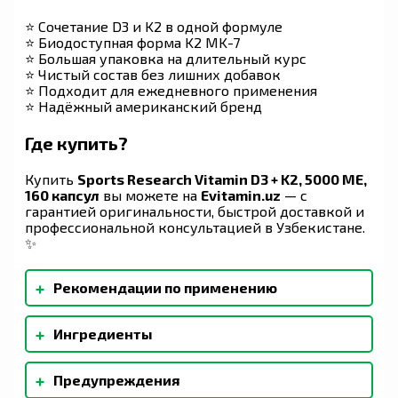
⭐ Сочетание D3 и K2 в одной формуле
⭐ Биодоступная форма K2 MK-7
⭐ Большая упаковка на длительный курс
⭐ Чистый состав без лишних добавок
⭐ Подходит для ежедневного применения
⭐ Надёжный американский бренд
Где купить?
Купить
Sports Research Vitamin D3 + K2, 5000 МЕ,
160 капсул
вы можете на
Evitamin.uz
— с
гарантией оригинальности, быстрой доставкой и
профессиональной консультацией в Узбекистане.
✨
+
Рекомендации по применению
Взрослым принимать по 1 растительной
+
Ингредиенты
капсуле в день во время еды или в
соответствии с рекомендациями
Кокосовое масло MCT, капсула Plantgel™
медицинского работника.
+
Предупреждения
(модифицированный тапиоковый крахмал без