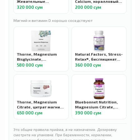
Жевательные
Calcium, коралловый
мармеладки с
кальций, 1000 мг, 100
320 000 сум
200 000 сум
кальцием D3+K2,
капсул
персик, манго и
Магний и витамин D хорошо соседствуют
абрикос, 60
жевательных таблеток
Thorne, Magnesium
Natural Factors, Stress-
Bisglycinate,
Relax®, бисглицинат
Бисглицинат магния,
магния, ГАМК и L-
580 000 сум
360 000 сум
30 пакетиков
теанином, 90 капсул
Thorne, Magnesium
Bluebonnet Nutrition,
Citrate, цитрат магния,
Magnesium Citrate,
цитрус-ягоды, 228 г
Цитрат магния, 120
650 000 сум
390 000 сум
капсул
Это общие правила приёма, а не назначение. Дозировку
смотрите на упаковке. При беременности, кормлении,
хронических болезнях и приёме лекарств сначала