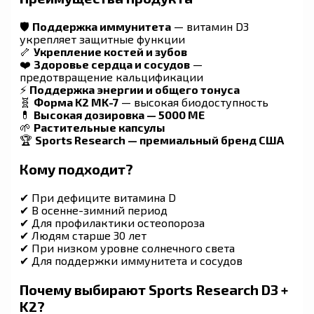
🛡
Поддержка иммунитета
— витамин D3
укрепляет защитные функции
🦴
Укрепление костей и зубов
❤️
Здоровье сердца и сосудов
—
предотвращение кальцификации
⚡
Поддержка энергии и общего тонуса
🧬
Форма K2 MK-7
— высокая биодоступность
💊
Высокая дозировка — 5000 МЕ
🌱
Растительные капсулы
🏆
Sports Research — премиальный бренд США
Кому подходит?
✔ При дефиците витамина D
✔ В осенне-зимний период
✔ Для профилактики остеопороза
✔ Людям старше 30 лет
✔ При низком уровне солнечного света
✔ Для поддержки иммунитета и сосудов
Почему выбирают Sports Research D3 +
K2?