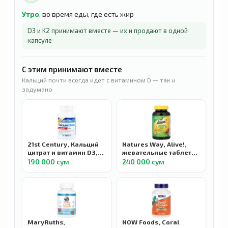
Утро
, во время еды, где есть жир
D3 и K2 принимают вместе — их и продают в одной
капсуле
С этим принимают вместе
Кальций почти всегда идёт с витамином D — так и
задумано
21st Century, Кальций
Natures Way, Alive!,
цитрат и витамин D3,
жевательные таблетки
максимальная
с кальцием и
190 000 сум
240 000 сум
эффективность, 75
витамином D3,
таблеток
малиновый лимонад и
клубника, 60
мармеладок
MaryRuths,
NOW Foods, Coral