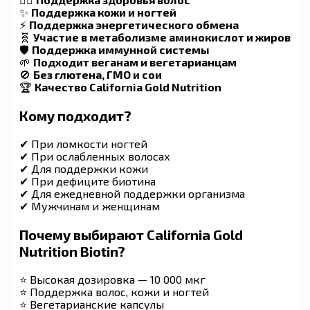
✨
Поддержка кожи и ногтей
⚡
Поддержка энергетического обмена
🧬
Участие в метаболизме аминокислот и жиров
🛡️
Поддержка иммунной системы
🌱
Подходит веганам и вегетарианцам
🚫
Без глютена, ГМО и сои
🏆
Качество California Gold Nutrition
Кому подходит?
✔ При ломкости ногтей
✔ При ослабленных волосах
✔ Для поддержки кожи
✔ При дефиците биотина
✔ Для ежедневной поддержки организма
✔ Мужчинам и женщинам
Почему выбирают California Gold
Nutrition Biotin?
⭐ Высокая дозировка — 10 000 мкг
⭐ Поддержка волос, кожи и ногтей
⭐ Вегетарианские капсулы