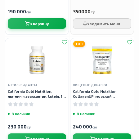
190 000
350000
сӯм
сӯм
В корзину
Уведомить меня!
ТОП
АНТИОКСИДАНТЫ
ПИЩЕВЫЕ ДОБАВКИ
California Gold Nutrition,
California Gold Nutrition,
лютеин и зеаксантин, Lutein, 10
CollagenUP, морской
мг, 120 растительных капсул
гидролизованный коллаген,
гиалуроновая кислота и
витамин C, с
В наличии
В наличии
230 000
240 000
сӯм
сӯм
В корзину
В корзину