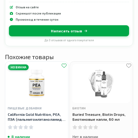
Отзыв на сайте
Скриншот после публикации
Промокод в течение суток
Написать отзыв
До 3 отзывов от одного покупателя
Похожие товары
НОВИНКА
ПИЩЕВЫЕ ДОБАВКИ
БИОТИН
California Gold Nutrition, PEA,
Buried Treasure, Biotin Drops,
ПЭА (пальмитоилэтаноламид),
Биотиновые капли, 60 мл
30 вегетарианских капсул
В наличии
Нет в наличии