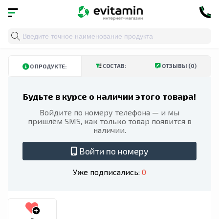
Главная
»
Каталог
»
Витамины и минералы
»
Треонат
КУПИТЬ В ТАШКЕНТСКОЙ ОБЛАСТИ
КУПИТЬ В АНДИЖАНСКОЙ ОБЛ
СОСТАВ:
ОТЗЫВЫ (0)
О ПРОДУКТЕ:
Будьте в курсе о наличии этого товара!
Войдите по номеру телефона — и мы
пришлём SMS, как только товар появится в
наличии.
Войти по номеру
Уже подписались:
0