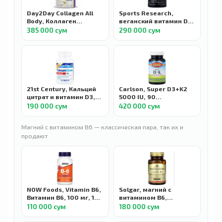
Day2Day Collagen All
Sports Research,
Body, Коллаген
веганский витамин D3,
пептиды тип 1-2-3 с D3
125 мкг (5000 МЕ), 60
385 000 сум
290 000 сум
и K2, 300 г
растительных капсул
21st Century, Кальций
Carlson, Super D3+K2
цитрат и витамин D3,
5000 IU, 90
максимальная
вегетарианских капсул
190 000 сум
420 000 сум
эффективность, 75
таблеток
Магний с витамином B6 — классическая пара, так их и
продают
NOW Foods, Vitamin B6,
Solgar, магний с
Витамин B6, 100 мг, 100
витамином B6,
капсул
magnesium with
110 000 сум
180 000 сум
vitamin B6, 100
таблеток