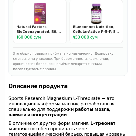
Natural Factors,
Bluebonnet Nutrition,
BioCoenzymated, B6,
CellularActive P-5-P, 50
пиридоксал-5-фосфат,
мг, 90 растительных
160 000 сум
450 000 сум
Pyridoxal 5-phosphate,
капсул
50 мг, 30 капсул
Это общие правила приёма, а не назначение. Дозировку
смотрите на упаковке. При беременности, кормлении,
хронических болезнях и приёме лекарств сначала
посоветуйтесь с врачом.
Описание продукта
Sports Research Magnesium L-Threonate — это
инновационная форма магния, разработанная
специально для поддержки
работы мозга,
памяти и концентрации
.
В отличие от других форм магния,
L-треонат
магния
способен проникать через
гематоэнцефалический барьер, повышая уровень