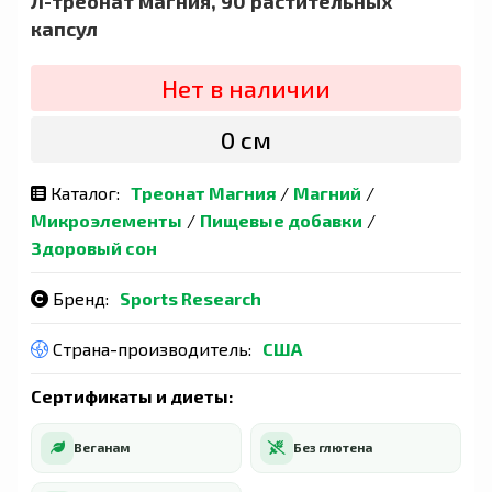
Л-треонат магния, 90 растительных
капсул
Нет в наличии
0 сӯм
Каталог:
Треонат Магния
/
Магний
/
Микроэлементы
/
Пищевые добавки
/
Здоровый сон
Бренд:
Sports Research
Страна-производитель:
США
Сертификаты и диеты:
Веганам
Без глютена