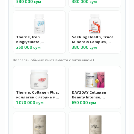
мультивитамины с
комплекс с железом,
380 000 сум
380 000 сум
железом, 60
60 капсул
вегетарианских капсул
Thorne, Iron
Seeking Health, Trace
bisglycinate,
Minerals Complex,
бисглицинат железа,
комплекс
250 000 сум
380 000 сум
60 капсул
микроэлементов, без
железа, 30 капсул
Коллаген обычно пьют вместе с витамином C
Thorne, Collagen Plus,
DAY2DAY Collagen
коллаген с ягодным
Beauty Intense,
вкусом, 495 г
Коллаген для кожи,
1 070 000 сум
650 000 сум
волос и ногтей, вкус
клубника, 30
пакетиков