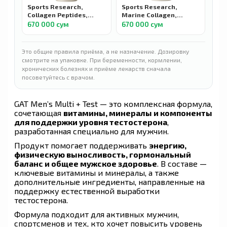
Sports Research,
Sports Research,
Collagen Peptides,
Marine Collagen,
пептиды коллагена,
Пептиды из морского
670 000 сум
670 000 сум
ваниль, 480 г
коллагена, с
нейтральным вкусом,
340 г
Это общие правила приёма, а не назначение. Дозировку
смотрите на упаковке. При беременности, кормлении,
хронических болезнях и приёме лекарств сначала
посоветуйтесь с врачом.
GAT Men’s Multi + Test — это комплексная формула,
сочетающая
витамины, минералы и компоненты
для поддержки уровня тестостерона
,
разработанная специально для мужчин.
Продукт помогает поддерживать
энергию,
физическую выносливость, гормональный
баланс и общее мужское здоровье
. В составе —
ключевые витамины и минералы, а также
дополнительные ингредиенты, направленные на
поддержку естественной выработки
тестостерона.
Формула подходит для активных мужчин,
спортсменов и тех, кто хочет повысить уровень