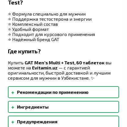
Test?
⭐ Формула специально для мужчин
⭐ Поддержка тестостерона и энергии
⭐ Комплексный состав
⭐ Удобный формат
⭐ Подходит для курсового применения
⭐ Надёжный бренд GAT
Где купить?
Купить
GAT Men’s Multi + Test, 60 таблеток
вы
можете на
Evitamin.uz
— с гарантией
оригинальности, быстрой доставкой и лучшим
сервисом для мужчин в Узбекистане. ✨
+
Рекомендации по применению
В качестве пищевой добавки принимайте одну
+
Ингредиенты
(1) порцию (две (2) таблетки) в день во время
еды.
Микрокристаллическая целлюлоза,
+
Предупреждения
стеариновая кислота, дикальций фосфат,