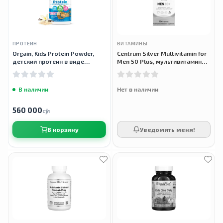
ПРОТЕИН
ВИТАМИНЫ
Orgain, Kids Protein Powder,
Centrum Silver Multivitamin for
детский протеин в виде
Men 50 Plus, мультивитамины
порошка, 450 г
для мужчин 50+, 100 таблеток
В наличии
Нет в наличии
560 000
сӯм
В корзину
Уведомить меня!