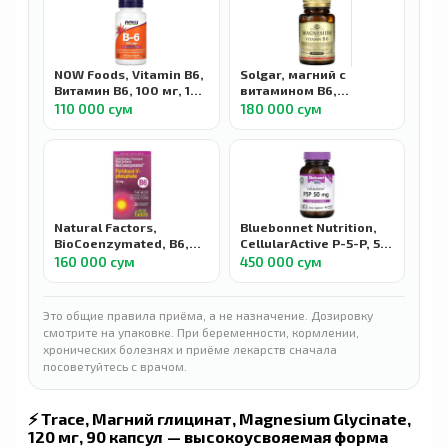
NOW Foods, Vitamin B6,
Solgar, магний с
Витамин B6, 100 мг, 100
витамином B6,
капсул
magnesium with
110 000 сум
180 000 сум
vitamin B6, 100
таблеток
Natural Factors,
Bluebonnet Nutrition,
BioCoenzymated, B6,
CellularActive P-5-P, 50
пиридоксал-5-фосфат,
мг, 90 растительных
160 000 сум
450 000 сум
Pyridoxal 5-phosphate,
капсул
50 мг, 30 капсул
Это общие правила приёма, а не назначение. Дозировку
смотрите на упаковке. При беременности, кормлении,
хронических болезнях и приёме лекарств сначала
посоветуйтесь с врачом.
⚡ Trace, Магний глицинат, Magnesium Glycinate,
120 мг, 90 капсул
— высокоусвояемая форма