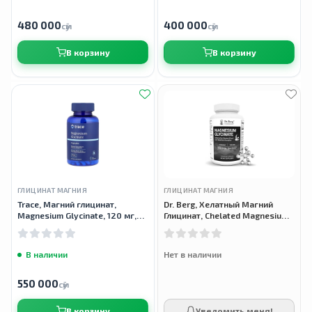
480 000
400 000
сӯм
сӯм
В корзину
В корзину
ГЛИЦИНАТ МАГНИЯ
ГЛИЦИНАТ МАГНИЯ
Trace, Магний глицинат,
Dr. Berg, Хелатный Магний
Magnesium Glycinate, 120 мг,
Глицинат, Chelated Magnesium
180 капсул
Glycinate, 120 мг, 150
вегетарианских капсул
В наличии
Нет в наличии
550 000
сӯм
В корзину
Уведомить меня!