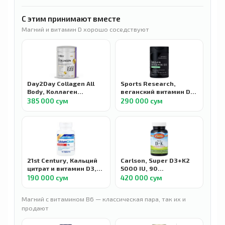
С этим принимают вместе
Магний и витамин D хорошо соседствуют
Day2Day Collagen All
Sports Research,
Body, Коллаген
веганский витамин D3,
пептиды тип 1-2-3 с D3
125 мкг (5000 МЕ), 60
385 000 сум
290 000 сум
и K2, 300 г
растительных капсул
21st Century, Кальций
Carlson, Super D3+K2
цитрат и витамин D3,
5000 IU, 90
максимальная
вегетарианских капсул
190 000 сум
420 000 сум
эффективность, 75
таблеток
Магний с витамином B6 — классическая пара, так их и
продают