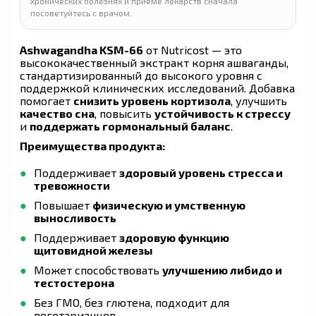
хронических болезнях и приёме лекарств сначала
посоветуйтесь с врачом.
Ashwagandha KSM-66
от Nutricost — это
высококачественный экстракт корня ашваганды,
стандартизированный до высокого уровня с
поддержкой клинических исследований. Добавка
помогает
снизить уровень кортизола
, улучшить
качество сна
, повысить
устойчивость к стрессу
и
поддержать гормональный баланс
.
Преимущества продукта:
Поддерживает
здоровый уровень стресса и
тревожности
Повышает
физическую и умственную
выносливость
Поддерживает
здоровую функцию
щитовидной железы
Может способствовать
улучшению либидо и
тестостерона
Без ГМО, без глютена, подходит для
вегетарианцев