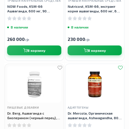
ТРАВЫ И НАТУРАЛЬНЫЕ СРЕДСТВА
ТРАВЫ И НАТУРАЛЬНЫЕ СРЕДСТВА
NOW Foods, KSM-66
Nutricost, KSM-66, экстракт
Ашваганда, 600 мг, 90
корня ашваганды, 600 мг, 60
растительных капсул
капсул
В наличии
В наличии
260 000
230 000
сӯм
сӯм
В корзину
В корзину
ПИЩЕВЫЕ ДОБАВКИ
АДАПТОГЕНЫ
Dr. Berg, Ашваганда с
Dr. Mercola, Органическая
биоперином (черный перец),
ашваганда, Ashwagandha, 800
90 капсул
мг, 180 капсул