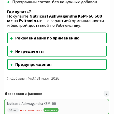
Прозрачный состав, без ненужных добавок
Где купить?
Покупайте
Nutricost Ashwagandha KSM-66 600
мг
на
Evitamin.uz
— с гарантией оригинальности
и быстрой доставкой по Узбекистану.
+
Рекомендации по применению
В качестве пищевой добавки принимать по 1
+
Ингредиенты
капсуле в день, запивая 240–300 мл (8–12
унциями) воды или в соответствии с
Гипромеллоза (целлюлозная капсула), диоксид
рекомендациями лечащего врача.
+
Предупреждения
кремния, стеарат магния (растительного
происхождения). Содержит молоко.
Для здоровых людей старше 18 лет. Перед
Изготовлено в США с использованием
началом применения во время беременности,
ингредиентов со всего мира, выполнена
Добавлен: 14:37, 31-март-2026
кормления грудью, приема препаратов или при
проверка качества.
наличии заболеваний следует
проконсультироваться с медицинским
Дозировки и фасовки
2
работником. Хранить в недоступном для детей
месте. Не следует использовать продукт, если
Nuticost, Ashwagandha KSM-66
защитная пленка повреждена или отсутствует.
Хранить в сухом и прохладном месте.
30 шт.
нет в наличии
вы здесь