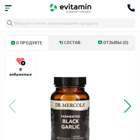
Главная
»
Каталог
»
Травы и натуральные средства
»
СОСТАВ:
ОТЗЫВЫ (0)
О ПРОДУКТЕ:
В
избранные