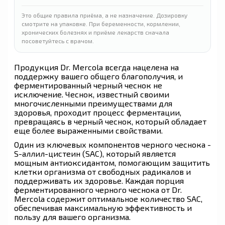
Это общие правила приёма, а не назначение. Дозировку
смотрите на упаковке. При беременности, кормлении,
хронических болезнях и приёме лекарств сначала
посоветуйтесь с врачом.
Продукция Dr. Mercola всегда нацелена на
поддержку вашего общего благополучия, и
ферментированный черный чеснок не
исключение. Чеснок, известный своими
многочисленными преимуществами для
здоровья, проходит процесс ферментации,
превращаясь в черный чеснок, который обладает
еще более выраженными свойствами.
Один из ключевых компонентов черного чеснока -
S-аллил-цистеин (SAC), который является
мощным антиоксидантом, помогающим защитить
клетки организма от свободных радикалов и
поддерживать их здоровье. Каждая порция
ферментированного черного чеснока от Dr.
Mercola содержит оптимальное количество SAC,
обеспечивая максимальную эффективность и
пользу для вашего организма.