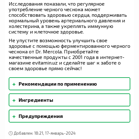
Исследования показали, что регулярное
употребление черного чеснока может
способствовать здоровью сердца, поддерживать
нормальный уровень артериального давления и
холестерина, а также укреплять иммунную
систему и клеточное здоровье.
Не упустите возможность улучшить свое
здоровье с помощью ферментированного черного
чеснока от Dr. Mercola. Приобретайте
качественные продукты с 2001 года в интернет-
магазине evitamin.uz и сделайте шаг к заботе о
своем здоровье прямо сейчас!
+
Рекомендации по применению
В качестве пищевой добавки для взрослых ,
+
Ингредиенты
принимать по две (2) капсулы перед едой.
Капсулы (гидроксипропилметилцеллюлоза),
+
Предупреждения
органические рисовые отруби.
Хранить в недоступном для детей месте. Не
принимайте при повреждении защитной
Добавлен: 18:21, 17-январь-2024
пленки. При беременности, кормлении грудью,