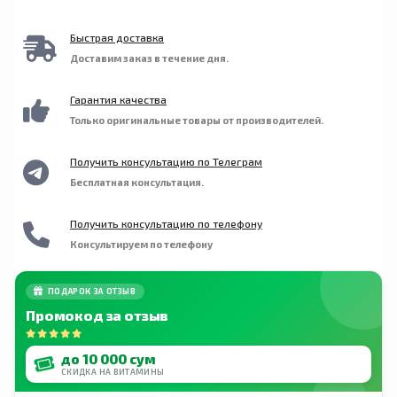
приеме медикаментов, наличии заболевания,
перед началом приема этого продукта
Быстрая доставка
обратитесь за консультацией к своему
Доставим заказ в течение дня.
лечащему врачу.
Гарантия качества
Только оригинальные товары от производителей.
Получить консультацию по Телеграм
Бесплатная консультация.
Получить консультацию по телефону
Консультируем по телефону
ПОДАРОК ЗА ОТЗЫВ
Промокод за отзыв
до 10 000 сум
СКИДКА НА ВИТАМИНЫ