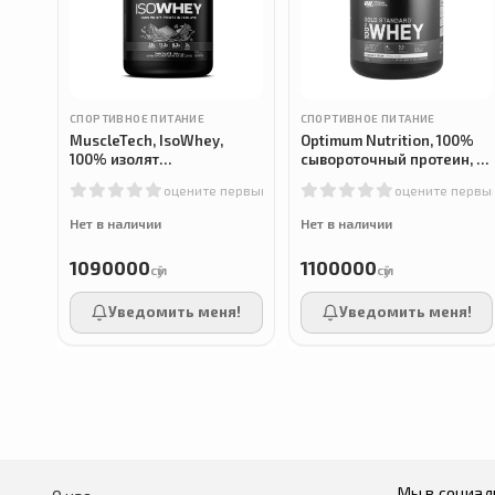
СПОРТИВНОЕ ПИТАНИЕ
СПОРТИВНОЕ ПИТАНИЕ
MuscleTech, IsoWhey,
Optimum Nutrition, 100%
100% изолят
сывороточный протеин, со
сывороточного протеина,
вкусом печенья со
оцените первым
оцените первы
со вкусом шоколада, 2,27
сливками, 2,11 кг
кг
Нет в наличии
Нет в наличии
1090000
1100000
сӯм
сӯм
Уведомить меня!
Уведомить меня!
Мы в социал