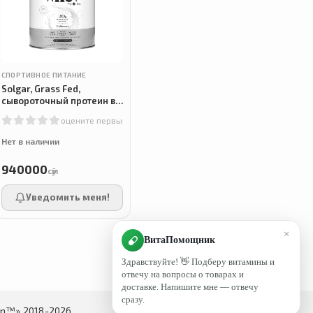
СПОРТИВНОЕ ПИТАНИЕ
Solgar, Grass Fed,
сывороточный протеин в
порошке, Whey To Go, без
оцените первым
добавок, 1044 г
Нет в наличии
940000
сӯм
Уведомить меня!
×
ВитаПомощник
Здравствуйте! 👋 Подберу витамины и
отвечу на вопросы о товарах и
доставке. Напишите мне — отвечу
сразу.
in™» 2018-2026