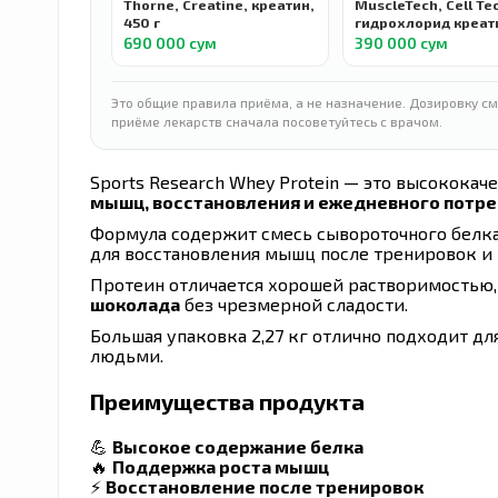
Thorne, Creatine, креатин,
MuscleTech, Cell Te
450 г
гидрохлорид креати
нейтральным вкусо
690 000 сум
390 000 сум
г
Это общие правила приёма, а не назначение. Дозировку см
приёме лекарств сначала посоветуйтесь с врачом.
Sports Research Whey Protein — это высокок
мышц, восстановления и ежедневного потре
Формула содержит смесь сывороточного белк
для восстановления мышц после тренировок и
Протеин отличается хорошей растворимостью
шоколада
без чрезмерной сладости.
Большая упаковка 2,27 кг отлично подходит д
людьми.
Преимущества продукта
💪
Высокое содержание белка
🔥
Поддержка роста мышц
⚡
Восстановление после тренировок