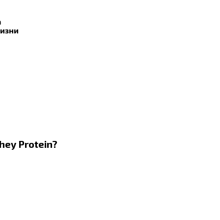
а
жизни
ey Protein?