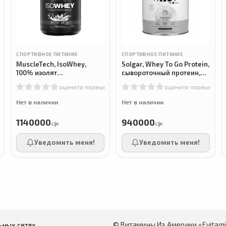
СПОРТИВНОЕ ПИТАНИЕ
СПОРТИВНОЕ ПИТАНИЕ
MuscleTech, IsoWhey,
Solgar, Whey To Go Protein,
100% изолят
сывороточный протеин,
сывороточного протеина,
ваниль, 936 г
м
оцените первым
оцените первым
со вкусом ванили, 2,27 кг
Нет в наличии
Нет в наличии
1140000
940000
сӯм
сӯм
Уведомить меня!
Уведомить меня!
© Витамины Из Америки «Evitam
ьных сетях