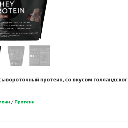
e, сывороточный протеин, со вкусом голландско
теин
/
Протеин