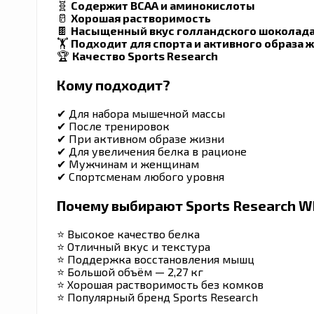
🧬
Содержит BCAA и аминокислоты
🥛
Хорошая растворимость
🍫
Насыщенный вкус голландского шоколад
🏋️
Подходит для спорта и активного образа 
🏆
Качество Sports Research
Кому подходит?
✔ Для набора мышечной массы
✔ После тренировок
✔ При активном образе жизни
✔ Для увеличения белка в рационе
✔ Мужчинам и женщинам
✔ Спортсменам любого уровня
Почему выбирают Sports Research Wh
⭐ Высокое качество белка
⭐ Отличный вкус и текстура
⭐ Поддержка восстановления мышц
⭐ Большой объём — 2,27 кг
⭐ Хорошая растворимость без комков
⭐ Популярный бренд Sports Research