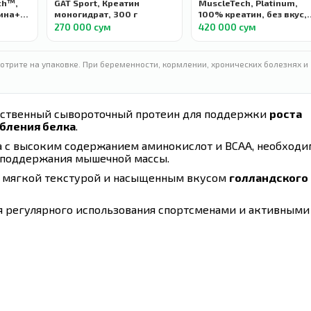
ch™,
GAT Sport, Креатин
MuscleTech, Platinum,
на+, с
моногидрат, 300 г
100% креатин, без вкус,
м, 240
400 г
270 000 сум
420 000 сум
отрите на упаковке. При беременности, кормлении, хронических болезнях и
ачественный сывороточный протеин для поддержки
роста
бления белка
.
а с высоким содержанием аминокислот и BCAA, необход
 поддержания мышечной массы.
, мягкой текстурой и насыщенным вкусом
голландского
ля регулярного использования спортсменами и активными