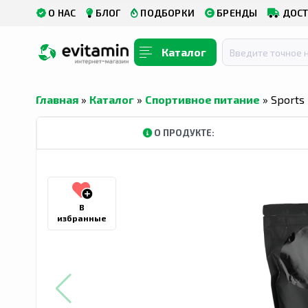
О НАС
БЛОГ
ПОДБОРКИ
БРЕНДЫ
ДОСТ
Каталог
Главная
»
Каталог
»
Спортивное питание
» Sports
КУПИТЬ В ТАШКЕНТСКОЙ ОБЛАСТИ
КУПИТЬ В АНДИ
О ПРОДУКТЕ:
В
избранные