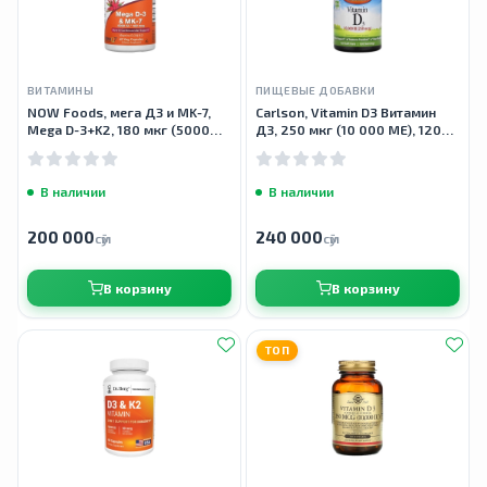
ВИТАМИНЫ
ПИЩЕВЫЕ ДОБАВКИ
NOW Foods, мега Д3 и MK-7,
Carlson, Vitamin D3 Витамин
Mega D-3+K2, 180 мкг (5000
Д3, 250 мкг (10 000 МЕ), 120
МЕ), 60 растительных капсул
мягких желатиновых капсул
В наличии
В наличии
200 000
240 000
сӯм
сӯм
В корзину
В корзину
ТОП