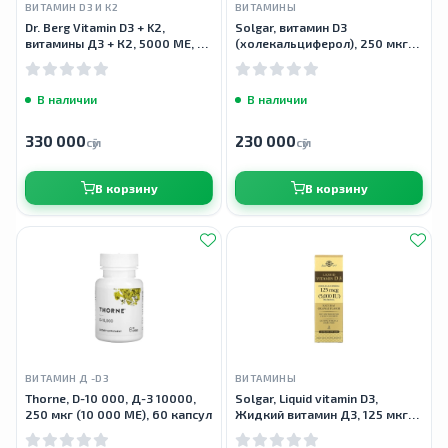
ВИТАМИН D3 И К2
ВИТАМИНЫ
Dr. Berg Vitamin D3 + K2,
Solgar, витамин D3
витамины Д3 + К2, 5000 МЕ, 60
(холекальциферол), 250 мкг
капсул
(10 000 МЕ), 120 капсул
В наличии
В наличии
330 000
230 000
сӯм
сӯм
В корзину
В корзину
ВИТАМИН Д -D3
ВИТАМИНЫ
Thorne, D-10 000, Д-3 10000,
Solgar, Liquid vitamin D3,
250 мкг (10 000 МЕ), 60 капсул
Жидкий витамин Д3, 125 мкг
(5000 МЕ), 59 мл