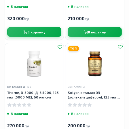
В наличии
В наличии
320 000
210 000
сӯм
сӯм
В корзину
В корзину
ТОП
ВИТАМИН Д -D3
ВИТАМИНЫ
Thorne, D-5000, Д-3 5000, 125
Solgar, витамин D3
мкг (5000 МЕ), 60 капсул
(холекальциферол), 125 мкг
(5000 МЕ), 100 капсул
В наличии
В наличии
270 000
200 000
сӯм
сӯм