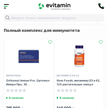
Главная
»
Подборки
» Полный комплекс для иммуните
Полный комплекс для иммунитета
МИНЕРАЛЫ
ВИТАМИН D3 И К2
Orthomol Immun Pro, Ортомол
Now Foods, витамины D3 и K2,
Иммун Про, 30
120 растительных капсул
порошок+капсула
В наличии
В наличии
795 000
140 000