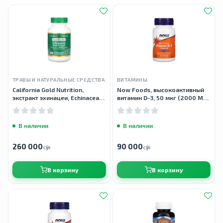
ТРАВЫ И НАТУРАЛЬНЫЕ СРЕДСТВА
ВИТАМИНЫ
California Gold Nutrition,
Now Foods, высокоактивный
экстракт эхинацеи, Echinacea
витамин D-3, 50 мкг (2000 МЕ),
Extract, 80 мг, 180 капсул
120 капсул
В наличии
В наличии
260 000
90 000
сӯм
сӯм
В корзину
В корзину