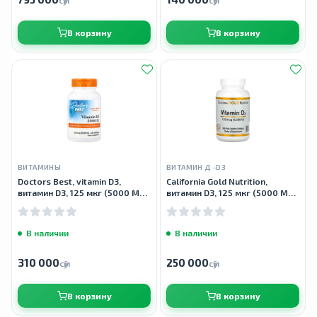
сӯм
сӯм
В корзину
В корзину
ВИТАМИНЫ
ВИТАМИН Д -D3
Doctors Best, vitamin D3,
California Gold Nutrition,
витамин D3, 125 мкг (5000 МЕ),
витамин D3, 125 мкг (5000 МЕ),
360 мягких таблеток
360 капсул из рыбьего
желатина
В наличии
В наличии
310 000
250 000
сӯм
сӯм
В корзину
В корзину