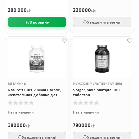
290 000
220000
сӯм
сӯм
В корзину
Уведомить меня!
ВИТАМИНЫ
МУЖСКИЕ МУЛЬТИВИТАМИНЫ
Nature's Plus, Animal Parade,
Solgar, Male Multiple, 180
жевательная добавка для
таблеток
детей с мультивитаминами и
минералами, 180 таблеток
Нет в наличии
Нет в наличии
390000
790000
сӯм
сӯм
Уведомить меня!
Уведомить меня!