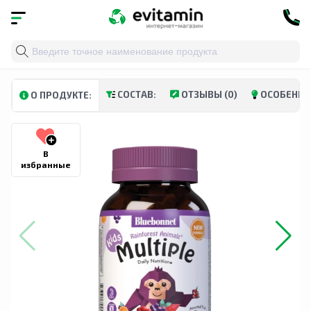
Главная
»
Каталог
»
Витамины и минералы
»
Минера
СОСТАВ:
ОТЗЫВЫ (0)
ОСОБЕННО
О ПРОДУКТЕ:
В
избранные