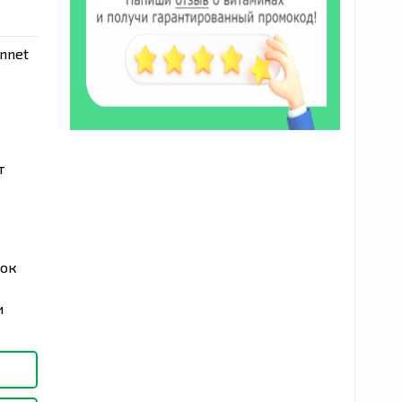
nnet
т
нок
и