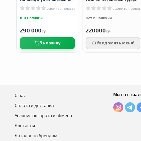
для детей, 60 таблеток
400 МЕ, 90 жевательных
оцените первым
оцените первы
таблеток
В наличии
Нет в наличии
290 000
220000
сӯм
сӯм
В корзину
Уведомить меня!
Мы в социал
О нас
Оплата и доставка
Условия возврата и обмена
Контакты
Каталог по брендам