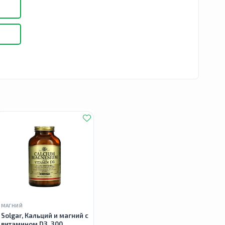
ка.
ого,
МАГНИЙ
Solgar, Кальций и магний с
витамином D3, 300