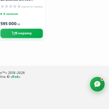
таблеток
оцените первым
В наличии
595 000
сӯм
В корзину
in™» 2018-2026
та: © «
Rok
»