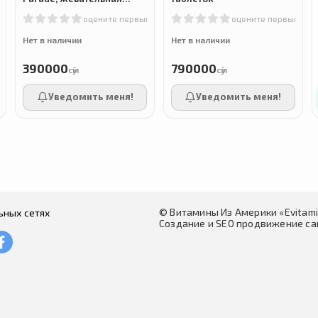
добавка для детей с
м
оцените первым
оцените первым
мультивитаминами и
минералами, 180
Нет в наличии
Нет в наличии
таблеток
390000
790000
сӯм
сӯм
Уведомить меня!
Уведомить меня!
© Витамины Из Америки «Evitam
ьных сетях
Создание и SEO продвижение сай