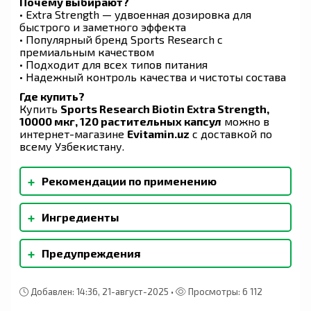
Почему выбирают?
• Extra Strength — удвоенная дозировка для
быстрого и заметного эффекта
• Популярный бренд Sports Research с
премиальным качеством
• Подходит для всех типов питания
• Надежный контроль качества и чистоты состава
Где купить?
Купить
Sports Research Biotin Extra Strength,
10000 мкг, 120 растительных капсул
можно в
интернет-магазине
Evitamin.uz
с доставкой по
всему Узбекистану.
+
Рекомендации по применению
Взрослым принимать по 1 растительной
+
Ингредиенты
капсуле в день во время еды или в
соответствии с рекомендациями
Органическое кокосовое масло первого
квалифицированного медицинского
+
Предупреждения
отжима, Капсула Plantgel™
работника.
(модифицированный тапиоковый крахмал без
Хранить в недоступном для детей и домашних
ГМО, растительный глицерин, очищенная вода),
животных месте. Биотин может оказывать
воск из рисовых отрубей. Содержит древесные
Добавлен: 14:36, 21-август-2025 •
Просмотры: 6 112
влияние на результаты лабораторных анализов.
орехи (кокос).