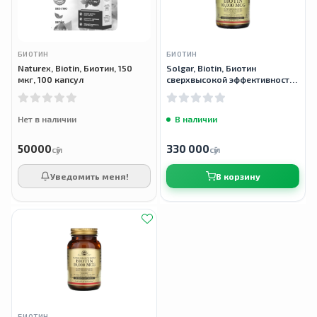
БИОТИН
БИОТИН
Naturex, Biotin, Биотин, 150
Solgar, Biotin, Биотин
мкг, 100 капсул
сверхвысокой эффективности,
10 000 мкг, 60 растительных
капсул
Нет в наличии
В наличии
50000
330 000
сӯм
сӯм
Уведомить меня!
В корзину
БИОТИН