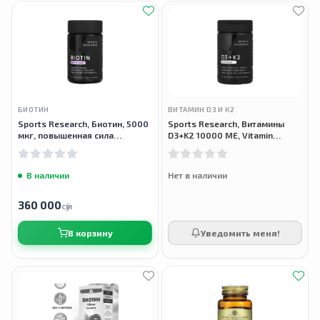
БИОТИН
ВИТАМИН D3 И К2
Sports Research, Биотин, 5000
Sports Research, Витамины
мкг, повышенная сила
D3+K2 10000 МЕ, Vitamin
действия, 120 растительных
D3+K2, 60 растительных
капсул
капсул
В наличии
Нет в наличии
360 000
сӯм
В корзину
Уведомить меня!