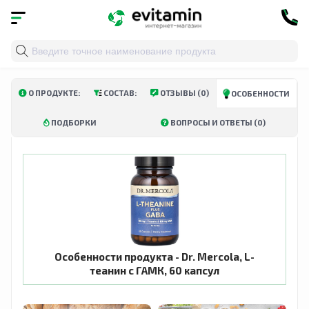
Главная
»
Каталог
»
Витамины и минералы
»
Пищевы
О ПРОДУКТЕ:
СОСТАВ:
ОТЗЫВЫ (0)
ОСОБЕННОСТИ
ПОДБОРКИ
ВОПРОСЫ И ОТВЕТЫ (0)
Особенности продукта - Dr. Mercola, L-
теанин с ГАМК, 60 капсул