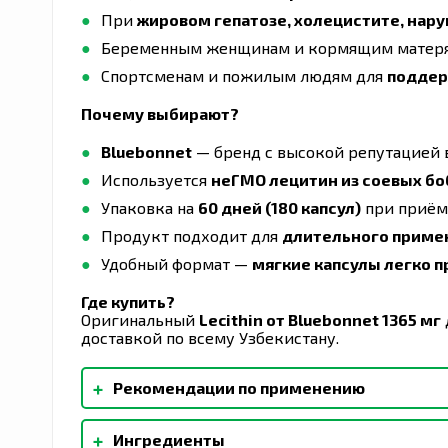
При
жировом гепатозе, холецистите, нар
Беременным женщинам и кормящим матерям
Спортсменам и пожилым людям для
поддер
Почему выбирают?
Bluebonnet
— бренд с высокой репутацией 
Используется
неГМО лецитин из соевых бо
Упаковка на
60 дней (180 капсул)
при приёме
Продукт подходит для
длительного приме
Удобный формат —
мягкие капсулы легко 
Где купить?
Оригинальный
Lecithin от Bluebonnet 1365 мг
доставкой по всему Узбекистану.
+
Рекомендации по применению
В качестве диетической добавки принимайте 
+
Ингредиенты