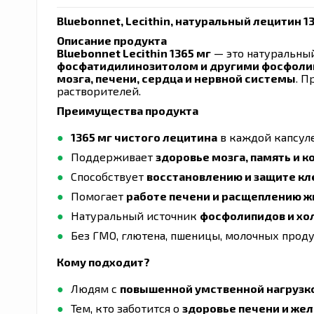
Bluebonnet, Lecithin, натуральный лецитин 13
Описание продукта
Bluebonnet Lecithin 1365 мг
— это натуральный
фосфатидилинозитолом и другими фосфол
мозга, печени, сердца и нервной системы
. П
растворителей.
Преимущества продукта
1365 мг чистого лецитина
в каждой капсул
Поддерживает
здоровье мозга, память и 
Способствует
восстановлению и защите к
Помогает
работе печени и расщеплению ж
Натуральный источник
фосфолипидов и хо
Без ГМО, глютена, пшеницы, молочных прод
Кому подходит?
Людям с
повышенной умственной нагрузко
Тем, кто заботится о
здоровье печени и же