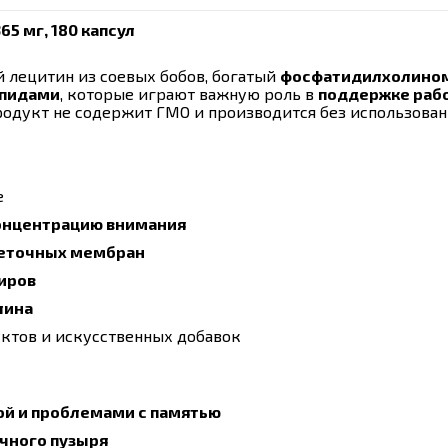
65 мг, 180 капсул
 лецитин из соевых бобов, богатый
фосфатидилхолино
ипидами
, которые играют важную роль в
поддержке раб
родукт не содержит ГМО и производится без использова
е
концентрацию внимания
леточных мембран
иров
лина
уктов и искусственных добавок
й и проблемами с памятью
лчного пузыря