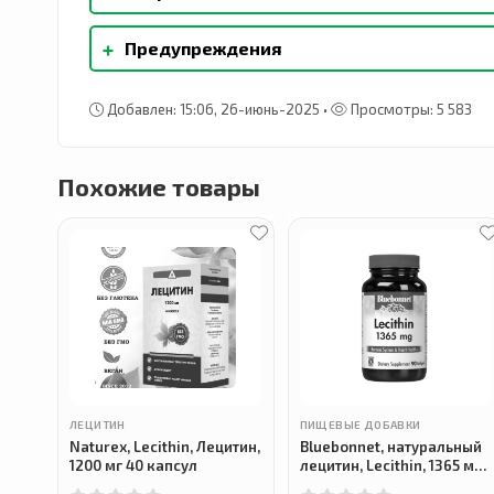
Желатин, глицерин, очищенная вода. Содержи
+
Предупреждения
моллюсков, орехов, арахиса и пшеницы. Также
сахара.
Хранить плотно закрытым в прохладном, сухо
рекомендуемую дозу. Не использовать, если
Добавлен: 15:06, 26-июнь-2025 •
Просмотры: 5 583
использовании пищевых добавок проконсульт
состоянию здоровья, беременны или кормите
Похожие товары
ЛЕЦИТИН
ПИЩЕВЫЕ ДОБАВКИ
Naturex, Lecithin, Лецитин,
Bluebonnet, натуральный
1200 мг 40 капсул
лецитин, Lecithin, 1365 мг,
90 капсул