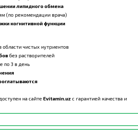
ушении липидного обмена
 (по рекомендации врача)
жки когнитивной функции
в области чистых нутриентов
бов
без растворителей
 по 3 в день
нения
проглатываются
доступен на сайте
Evitamin.uz
с гарантией качества и
по одной капсуле ежедневно или по указанию врача.