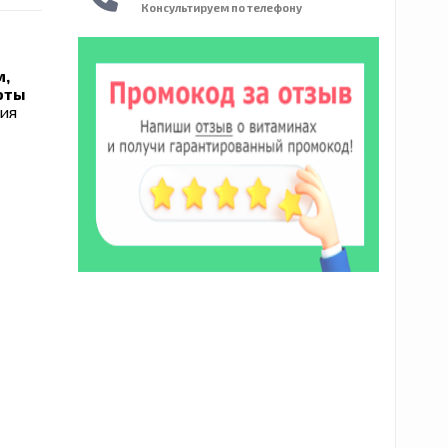
Консультируем по телефону
м,
оты
ния