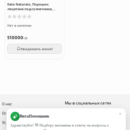
Kate Naturals, Порошок
лецитина подсолнечника,
Sunflower Lecithin Powder,
(12oz) 340 г
Нет в наличии
510000
сӯм
Уведомить меня!
Мы в социальных сетях
О нас
×
Оплата и доставка
ВитаПомощник
Условия возврата и обмена
Здравствуйте! 👋 Подберу витамины и отвечу на вопросы о