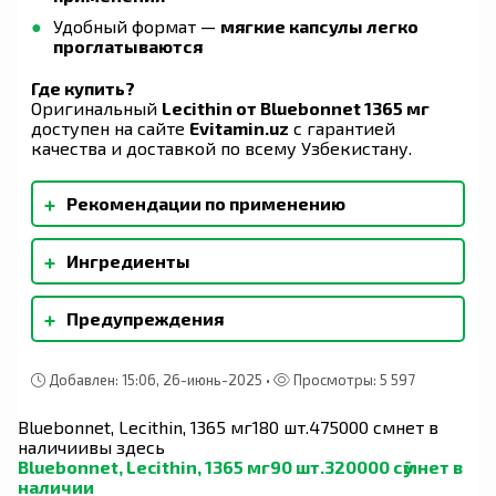
Удобный формат —
мягкие капсулы легко
проглатываются
Где купить?
Оригинальный
Lecithin от Bluebonnet 1365 мг
доступен на сайте
Evitamin.uz
с гарантией
качества и доставкой по всему Узбекистану.
+
Рекомендации по применению
В качестве диетической добавки принимайте
+
Ингредиенты
по одной капсуле ежедневно или по указанию
врача.
Желатин, глицерин, очищенная вода. Содержит:
+
Предупреждения
Соевые бобы Без молока, яйца, рыбы,
ракообразных моллюсков, орехов, арахиса и
Хранить плотно закрытым в прохладном, сухом
пшеницы. Также без кукурузы, дрожжей,
месте. Хранить вне досягаемости детей. Не
глютена, ячменя, риса, натрия и сахара.
Добавлен: 15:06, 26-июнь-2025 •
Просмотры: 5 597
превышать рекомендуемую дозу. Не
использовать, если защитная мембрана
Bluebonnet, Lecithin, 1365 мг
180 шт.
475000 сӯм
нет в
отсутствует или повреждена. При
наличии
вы здесь
использовании пищевых добавок
Bluebonnet, Lecithin, 1365 мг
90 шт.
320000 сӯм
нет в
проконсультируйтесь с врачом, если вы
наличии