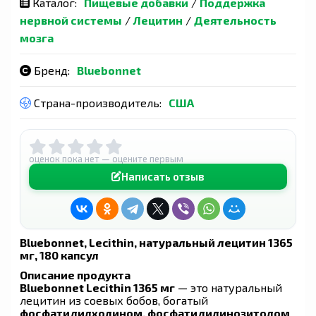
Каталог:
Пищевые добавки
/
Поддержка
нервной системы
/
Лецитин
/
Деятельность
мозга
Бренд:
Bluebonnet
Страна-производитель:
США
оценок пока нет — оцените первым
Написать отзыв
Bluebonnet, Lecithin, натуральный лецитин 1365
мг, 180 капсул
Описание продукта
Bluebonnet Lecithin 1365 мг
— это натуральный
лецитин из соевых бобов, богатый
фосфатидилхолином, фосфатидилинозитолом