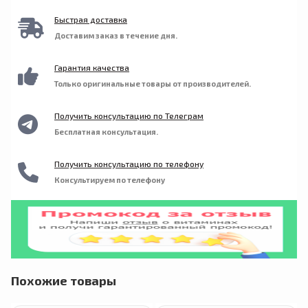
проходите курс лечения по состоянию
здоровья, беременны или кормите грудью.
Быстрая доставка
Доставим заказ в течение дня.
Гарантия качества
Только оригинальные товары от производителей.
Получить консультацию по Телеграм
Бесплатная консультация.
Получить консультацию по телефону
Консультируем по телефону
Похожие товары