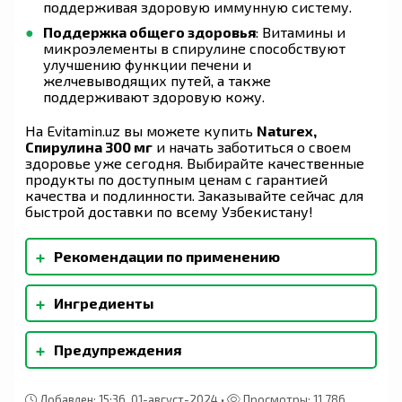
поддерживая здоровую иммунную систему.
Поддержка общего здоровья
: Витамины и
микроэлементы в спирулине способствуют
улучшению функции печени и
желчевыводящих путей, а также
поддерживают здоровую кожу.
На Evitamin.uz вы можете купить
Naturex,
Спирулина 300 мг
и начать заботиться о своем
здоровье уже сегодня. Выбирайте качественные
продукты по доступным ценам с гарантией
качества и подлинности. Заказывайте сейчас для
быстрой доставки по всему Узбекистану!
+
Рекомендации по применению
Способы применения: Детям старше 6 лет и
+
Ингредиенты
взрослым принимать по 2 капсулы 2 раза в
день во время еды. Максимальная суточная
Состав 1 капсулы: Активные вещества:
доза 5 г/сут. Продолжительность приема — не
+
Предупреждения
Спирулина - 300 мг Вспомогательные вещества:
менее 25 дней. Курс приема рекомендуется
Микрокристаллическая целлюлоза (МКЦ).
повторять 3–4 раза в год. Беременным и
Противопоказания: Индивидуальная
кормящим женщинам спирулину можно
непереносимость компонентов. При приеме
Добавлен: 15:36, 01-август-2024 •
Просмотры: 11 786