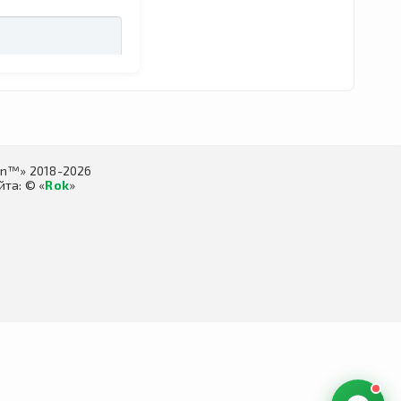
in™» 2018-2026
та: © «
Rok
»