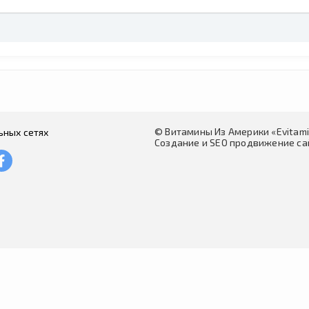
[image-upload]
© Витамины Из Америки «Evitam
ьных сетях
Прикрепить изображения
Создание и SEO продвижение сай
[/image-upload]
[allow-comments-subscribe]
{comments-subscribe}
[/allow-comments-subscribe]