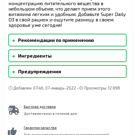
концентрацию питательного вещества в
небольшом объеме, что делает прием этого
витамина легким и удобным. Добавьте Super Daily
D3 в свой рацион и ощутите разницу в своем
здоровье уже сегодня!
+
Рекомендации по применению
Взрослым: Принимайте по одной капле в день
+
Ингредиенты
или в соответствии с рекомендациями врача.
Можно добавлять в еду или питье.
Масло среднецепочечных триглицеридов (из
+
Предупреждения
кокоса), натуральная смесь токоферолов.
Добавлен: 07:46, 07-январь-2022 •
Просмотры: 12 898
Быстрая доставка
Доставим заказ в течение дня.
Гарантия качества
Только оригинальные товары от производителей.