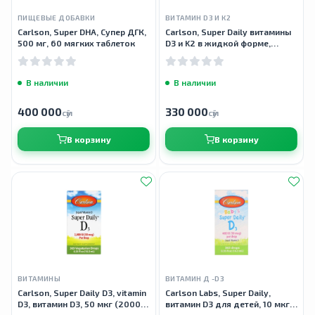
ПИЩЕВЫЕ ДОБАВКИ
ВИТАМИН D3 И К2
Carlson, Super DHA, Супер ДГК,
Carlson, Super Daily витамины
500 мг, 60 мягких таблеток
D3 и K2 в жидкой форме,
Vitamin D3+K2, 25 мкг (2000
МЕ) и 22,5 мкг, 10,16 мл (0,34
жидк.
В наличии
В наличии
400 000
330 000
сӯм
сӯм
В корзину
В корзину
ВИТАМИНЫ
ВИТАМИН Д -D3
Carlson, Super Daily D3, vitamin
Carlson Labs, Super Daily,
D3, витамин D3, 50 мкг (2000
витамин D3 для детей, 10 мкг
МЕ), 10,3 мл
(400 МЕ), 10,3 мл (0,35 жидк.