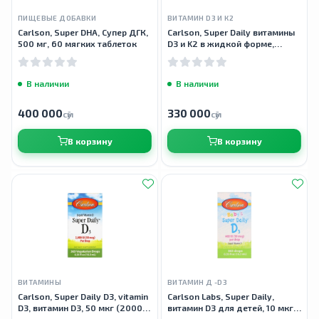
ПИЩЕВЫЕ ДОБАВКИ
ВИТАМИН D3 И К2
Carlson, Super DHA, Супер ДГК,
Carlson, Super Daily витамины
500 мг, 60 мягких таблеток
D3 и K2 в жидкой форме,
Vitamin D3+K2, 25 мкг (2000
МЕ) и 22,5 мкг, 10,16 мл (0,34
жидк.
В наличии
В наличии
400 000
330 000
сӯм
сӯм
В корзину
В корзину
ВИТАМИНЫ
ВИТАМИН Д -D3
Carlson, Super Daily D3, vitamin
Carlson Labs, Super Daily,
D3, витамин D3, 50 мкг (2000
витамин D3 для детей, 10 мкг
МЕ), 10,3 мл
(400 МЕ), 10,3 мл (0,35 жидк.