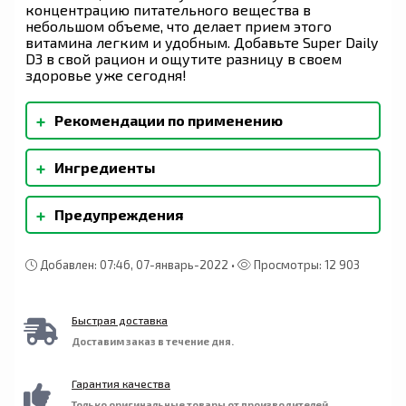
концентрацию питательного вещества в
небольшом объеме, что делает прием этого
витамина легким и удобным. Добавьте Super Daily
D3 в свой рацион и ощутите разницу в своем
здоровье уже сегодня!
+
Рекомендации по применению
Взрослым: Принимайте по одной капле в день
+
Ингредиенты
или в соответствии с рекомендациями врача.
Можно добавлять в еду или питье.
Масло среднецепочечных триглицеридов (из
+
Предупреждения
кокоса), натуральная смесь токоферолов.
Добавлен: 07:46, 07-январь-2022 •
Просмотры: 12 903
Быстрая доставка
Доставим заказ в течение дня.
Гарантия качества
Только оригинальные товары от производителей.