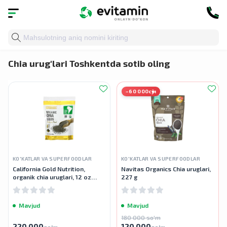
Bosh sahifa
»
Katalog
»
Yog 'kislotalari
» Chia urug'lari
Chia urug'lari Toshkentda sotib oling
−60 000сӯм
KO'KATLAR VA SUPERFOODLAR
KO'KATLAR VA SUPERFOODLAR
California Gold Nutrition,
Navitas Organics Chia uruglari,
organik chia uruglari, 12 oz
227 g
(340 g)
Mavjud
Mavjud
180 000 so'm
220 000
120 000