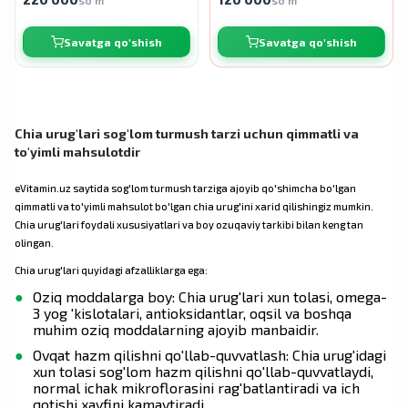
so'm
so'm
Savatga qo'shish
Savatga qo'shish
Chia urug'lari sog'lom turmush tarzi uchun qimmatli va
to'yimli mahsulotdir
eVitamin.uz saytida sog'lom turmush tarziga ajoyib qo'shimcha bo'lgan
qimmatli va to'yimli mahsulot bo'lgan chia urug'ini xarid qilishingiz mumkin.
Chia urug'lari foydali xususiyatlari va boy ozuqaviy tarkibi bilan keng tan
olingan.
Chia urug'lari quyidagi afzalliklarga ega:
Oziq moddalarga boy: Chia urug'lari xun tolasi, omega-
3 yog 'kislotalari, antioksidantlar, oqsil va boshqa
muhim oziq moddalarning ajoyib manbaidir.
Ovqat hazm qilishni qo'llab-quvvatlash: Chia urug'idagi
xun tolasi sog'lom hazm qilishni qo'llab-quvvatlaydi,
normal ichak mikroflorasini rag'batlantiradi va ich
qotishi xavfini kamaytiradi.