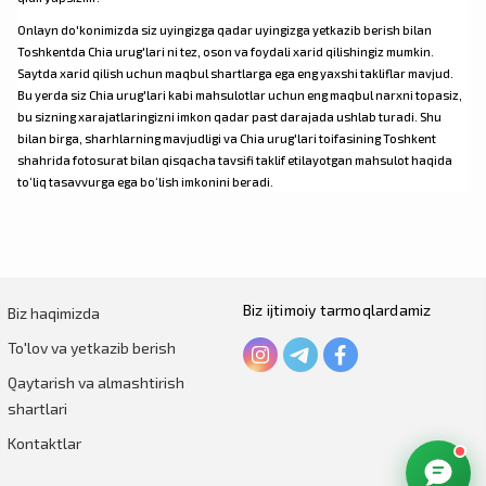
Onlayn do'konimizda siz uyingizga qadar uyingizga yetkazib berish bilan
Toshkentda Chia urug'lari ni tez, oson va foydali xarid qilishingiz mumkin.
Saytda xarid qilish uchun maqbul shartlarga ega eng yaxshi takliflar mavjud.
Bu yerda siz Chia urug'lari kabi mahsulotlar uchun eng maqbul narxni topasiz,
bu sizning xarajatlaringizni imkon qadar past darajada ushlab turadi. Shu
bilan birga, sharhlarning mavjudligi va Chia urug'lari toifasining Toshkent
shahrida fotosurat bilan qisqacha tavsifi taklif etilayotgan mahsulot haqida
to‘liq tasavvurga ega bo‘lish imkonini beradi.
Biz ijtimoiy tarmoqlardamiz
Biz haqimizda
To'lov va yetkazib berish
Qaytarish va almashtirish
shartlari
Kontaktlar