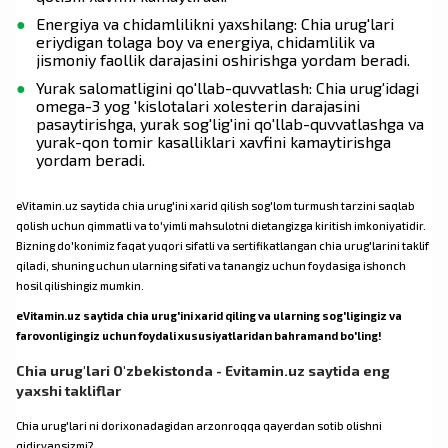
Energiya va chidamlilikni yaxshilang: Chia urug'lari
eriydigan tolaga boy va energiya, chidamlilik va
jismoniy faollik darajasini oshirishga yordam beradi.
Yurak salomatligini qo'llab-quvvatlash: Chia urug'idagi
omega-3 yog 'kislotalari xolesterin darajasini
pasaytirishga, yurak sog'lig'ini qo'llab-quvvatlashga va
yurak-qon tomir kasalliklari xavfini kamaytirishga
yordam beradi.
eVitamin.uz saytida chia urug'ini xarid qilish sog'lom turmush tarzini saqlab
qolish uchun qimmatli va to'yimli mahsulotni dietangizga kiritish imkoniyatidir.
Bizning do'konimiz faqat yuqori sifatli va sertifikatlangan chia urug'larini taklif
qiladi, shuning uchun ularning sifati va tanangiz uchun foydasiga ishonch
hosil qilishingiz mumkin.
eVitamin.uz saytida chia urug'ini xarid qiling va ularning sog'ligingiz va
farovonligingiz uchun foydali xususiyatlaridan bahramand bo'ling!
Chia urug'lari O'zbekistonda - Evitamin.uz saytida eng
yaxshi takliflar
Chia urug'lari ni dorixonadagidan arzonroqqa qayerdan sotib olishni
qidiryapsizmi?