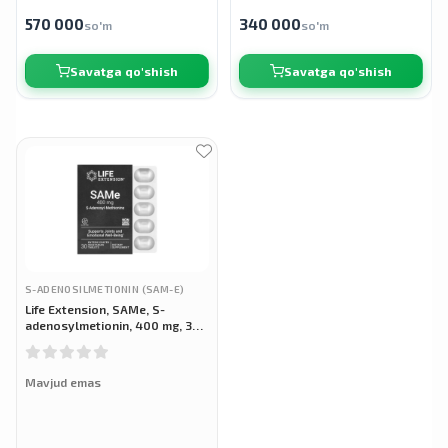
570 000
340 000
so'm
so'm
Savatga qo'shish
Savatga qo'shish
S-ADENOSILMETIONIN (SAM-E)
Life Extension, SAMe, S-
adenosylmetionin, 400 mg, 30
vegetarian tabletka
Mavjud emas