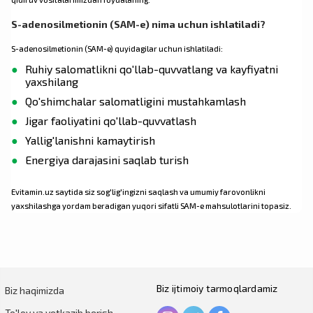
S-adenosilmetionin (SAM-e) nima uchun ishlatiladi?
S-adenosilmetionin (SAM-e) quyidagilar uchun ishlatiladi:
Ruhiy salomatlikni qo'llab-quvvatlang va kayfiyatni
yaxshilang
Qo'shimchalar salomatligini mustahkamlash
Jigar faoliyatini qo'llab-quvvatlash
Yallig'lanishni kamaytirish
Energiya darajasini saqlab turish
Evitamin.uz saytida siz sog'lig'ingizni saqlash va umumiy farovonlikni
yaxshilashga yordam beradigan yuqori sifatli SAM-e mahsulotlarini topasiz.
Biz ijtimoiy tarmoqlardamiz
Biz haqimizda
To'lov va yetkazib berish