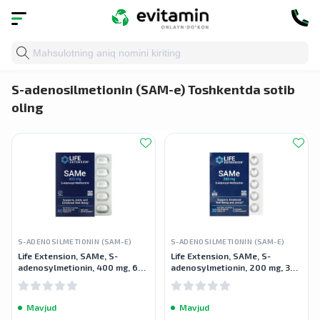
Bosh sahifa
»
Katalog
»
Organlar va tizimlarning saloma
S-adenosilmetionin (SAM-e) Toshkentda sotib
oling
S-ADENOSILMETIONIN (SAM-E)
S-ADENOSILMETIONIN (SAM-E)
Life Extension, SAMe, S-
Life Extension, SAMe, S-
adenosylmetionin, 400 mg, 60
adenosylmetionin, 200 mg, 30
vegetarian tabletkalari
vegetarian tabletka
Mavjud
Mavjud