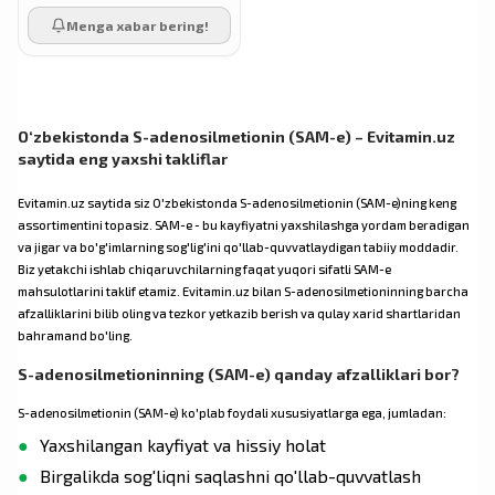
Menga xabar bering!
O‘zbekistonda S-adenosilmetionin (SAM-e) – Evitamin.uz
saytida eng yaxshi takliflar
Evitamin.uz saytida siz O'zbekistonda S-adenosilmetionin (SAM-e)ning keng
assortimentini topasiz. SAM-e - bu kayfiyatni yaxshilashga yordam beradigan
va jigar va bo'g'imlarning sog'lig'ini qo'llab-quvvatlaydigan tabiiy moddadir.
Biz yetakchi ishlab chiqaruvchilarning faqat yuqori sifatli SAM-e
mahsulotlarini taklif etamiz. Evitamin.uz bilan S-adenosilmetioninning barcha
afzalliklarini bilib oling va tezkor yetkazib berish va qulay xarid shartlaridan
bahramand bo'ling.
S-adenosilmetioninning (SAM-e) qanday afzalliklari bor?
S-adenosilmetionin (SAM-e) ko'plab foydali xususiyatlarga ega, jumladan:
Yaxshilangan kayfiyat va hissiy holat
Birgalikda sog'liqni saqlashni qo'llab-quvvatlash