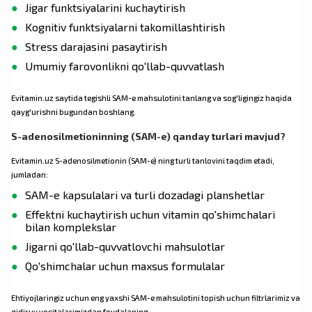
Jigar funktsiyalarini kuchaytirish
Kognitiv funktsiyalarni takomillashtirish
Stress darajasini pasaytirish
Umumiy farovonlikni qo'llab-quvvatlash
Evitamin.uz saytida tegishli SAM-e mahsulotini tanlang va sog'ligingiz haqida
qayg'urishni bugundan boshlang.
S-adenosilmetioninning (SAM-e) qanday turlari mavjud?
Evitamin.uz S-adenosilmetionin (SAM-e) ning turli tanlovini taqdim etadi,
jumladan:
SAM-e kapsulalari va turli dozadagi planshetlar
Effektni kuchaytirish uchun vitamin qo'shimchalari
bilan komplekslar
Jigarni qo'llab-quvvatlovchi mahsulotlar
Qo'shimchalar uchun maxsus formulalar
Ehtiyojlaringiz uchun eng yaxshi SAM-e mahsulotini topish uchun filtrlarimiz va
qidiruv vositalarimizdan foydalaning.