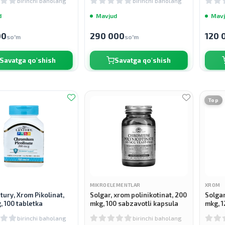
birinchi baholang
birinchi baholang
d
Mavjud
Mavj
00
290 000
120 
so'm
so'm
Savatga qo'shish
Savatga qo'shish
Top
MIKROELEMENTLAR
XROM
tury, Xrom Pikolinat,
Solgar, xrom polinikotinat, 200
Solgar
, 100 tabletka
mkg, 100 sabzavotli kapsula
mkg, 1
birinchi baholang
birinchi baholang