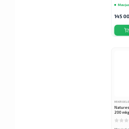
Mavju
145 0
Crest
Mucinex
Flexitol
Morningstar Minerals
Nutricost
MIKROEL
Natures
200 mkg
Global Healing
Mavjud 