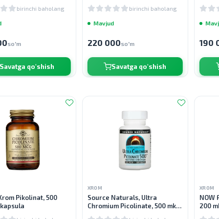
birinchi baholang
birinchi baholang
d
Mavjud
Mavj
00
220 000
190 
so'm
so'm
Savatga qo'shish
Savatga qo'shish
XROM
XROM
Xrom Pikolinat, 500
Source Naturals, Ultra
NOW F
 kapsula
Chromium Picolinate, 500 mkg,
200 mk
120 tabletka