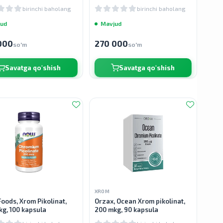
birinchi baholang
birinchi baholang
ud
Mavjud
000
270 000
so'm
so'm
Savatga qo'shish
Savatga qo'shish
XROM
oods, Xrom Pikolinat,
Orzax, Ocean Xrom pikolinat,
g, 100 kapsula
200 mkg, 90 kapsula