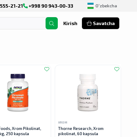
555-21-21
+998 90 943-00-33
Оʻzbekcha
Kirish
Savatcha
XROM
oods, Xrom Pikolinat,
Thorne Research, Xrom
kg, 250 kapsula
pikolinat, 60 kapsula