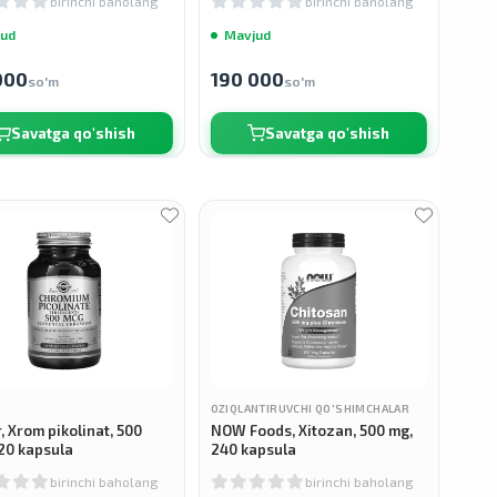
birinchi baholang
birinchi baholang
ud
Mavjud
000
190 000
so'm
so'm
Savatga qo'shish
Savatga qo'shish
OZIQLANTIRUVCHI QO'SHIMCHALAR
, Xrom pikolinat, 500
NOW Foods, Xitozan, 500 mg,
20 kapsula
240 kapsula
birinchi baholang
birinchi baholang