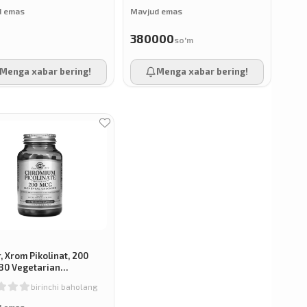
d emas
Mavjud emas
380000
so'm
Menga xabar bering!
Menga xabar bering!
, Xrom Pikolinat, 200
180 Vegetarian
alari
birinchi baholang
d emas