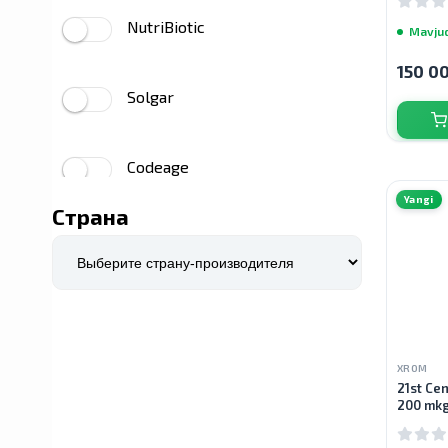
NutriBiotic
Mavju
Multivitaminlar
›
150 0
Ayollar uchun multivitaminlar
›
Solgar
Erkaklar uchun multivitaminlar
›
Erkaklar uchun multivitaminlar 50+
›
Codeage
Yangi
Ayollar uchun multivitaminlar 50+
›
Страна
Dr. Mercola
Prenatal vitaminlar
›
Prime Powders
XROM
Airborne
21st Cen
200 mkg
YumEarth