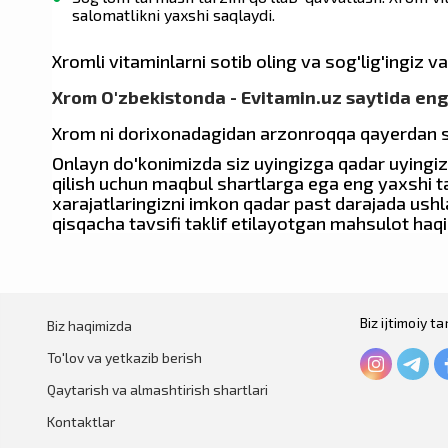
Usp Labs
salomatlikni yaxshi saqlaydi.
Xromli vitaminlarni sotib oling va sog'lig'ingiz 
Biotact
Xrom O'zbekistonda - Evitamin.uz saytida eng 
Xrom ni dorixonadagidan arzonroqqa qayerdan so
COLLA GEN
Onlayn do'konimizda siz uyingizga qadar uyingizg
qilish uchun maqbul shartlarga ega eng yaxshi t
xarajatlaringizni imkon qadar past darajada ushl
qisqacha tavsifi taklif etilayotgan mahsulot haqi
Tums
Lily Moon
Biz ijtimoiy 
Biz haqimizda
To'lov va yetkazib berish
Culturelle
Qaytarish va almashtirish shartlari
Kontaktlar
Mini Drops