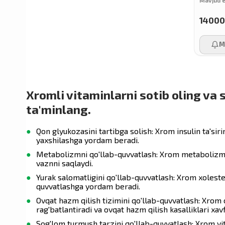
1400
Gaia Herbs
M
Buried Treasure
Trace Minerals
Xromli vitaminlarni sotib oling va 
ta'minlang.
Doppelherz
Qon glyukozasini tartibga solish: Xrom insulin ta'sir
yaxshilashga yordam beradi.
Metabolizmni qo'llab-quvvatlash: Xrom metabolizmda 
Orthomol
vaznni saqlaydi.
Yurak salomatligini qo'llab-quvvatlash: Xrom xolester
quvvatlashga yordam beradi.
Xtend
Ovqat hazm qilish tizimini qo'llab-quvvatlash: Xrom o
rag'batlantiradi va ovqat hazm qilish kasalliklari xav
Sog'lom turmush tarzini qo'llab-quvvatlash: Xrom vit