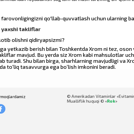
va farovonligingizni qo'llab-quvvatlash uchun ularning b
yaxshi takliflar
tib olishni qidiryapsizmi?
a yetkazib berish bilan Toshkentda Xrom ni tez, oson v
akliflar mavjud. Bu yerda siz Xrom kabi mahsulotlar uc
ab turadi. Shu bilan birga, sharhlarning mavjudligi va X
da to‘liq tasavvurga ega bo‘lish imkonini beradi.
© Amerikadan Vitaminlar «Evitam
tarmoqlardamiz
Mualliflik huquqi © «
Rok
»