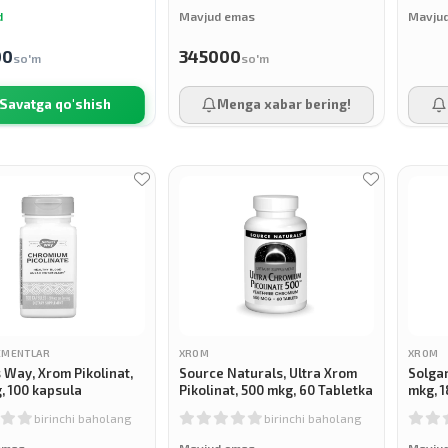
d
Mavjud emas
Mavju
00
345000
so'm
so'm
Savatga qo'shish
Menga xabar bering!
EMENTLAR
XROM
XROM
 Way, Xrom Pikolinat,
Source Naturals, Ultra Xrom
Solgar
, 100 kapsula
Pikolinat, 500 mkg, 60 Tabletka
mkg, 
kapsul
birinchi baholang
birinchi baholang
emas
Mavjud emas
Mavju