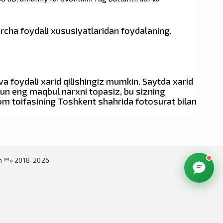
archa foydali xususiyatlaridan foydalaning.
a foydali xarid qilishingiz mumkin. Saytda xarid
hun eng maqbul narxni topasiz, bu sizning
rom toifasining Toshkent shahrida fotosurat bilan
in™» 2018-2026