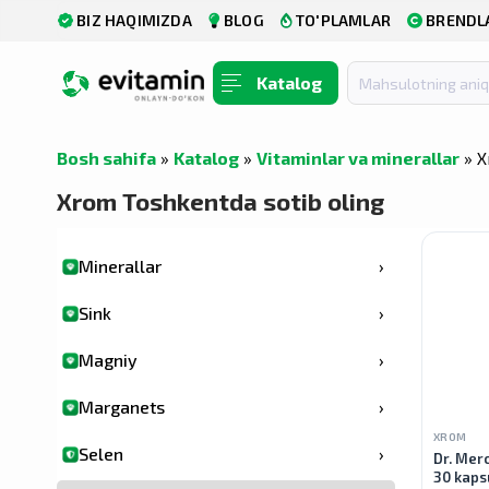
BIZ HAQIMIZDA
BLOG
TO'PLAMLAR
BRENDL
Askorbin kislotasi
›
D vitamini - D3
›
Katalog
Liposomal vitamin D - D3
›
Bosh sahifa
»
Katalog
»
Vitaminlar va minerallar
» 
E vitamini
›
Xrom Toshkentda sotib oling
K vitamini
›
Minerallar
›
Sink
›
Magniy
›
Marganets
›
XROM
Selen
›
Dr. Merc
30 kaps