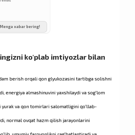
Menga xabar bering!
ingizni ko'plab imtiyozlar bilan
rdam berish orqali qon glyukozasini tartibga solishni
di, energiya almashinuvini yaxshilaydi va sog'lom
 yurak va qon tomirlari salomatligini qo'llab-
ydi, normal ovqat hazm qilish jarayonlarini
'lib, umumiy farovonlikni rag'batlantiradi va