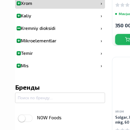
Xrom
›
Mavju
Kaliy
›
350 0
Kremniy dioksidi
›
Mikroelementlar
›
Temir
›
Mis
›
Molibden
›
Бренды
Yod
›
Oziqlantiruvchi qo'shimchalar
›
XROM
Erkaklar salomatligi
›
NOW Foods
Solgar, 
mkg, 60
Ayollar salomatligi
›