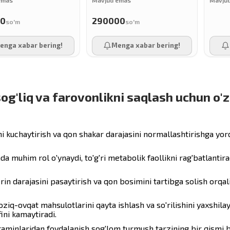
00
290000
so'm
so'm
enga xabar bering!
Menga xabar bering!
sog'liq va farovonlikni saqlash uchun o'z
ini kuchaytirish va qon shakar darajasini normallashtirishga yo
muhim rol o'ynaydi, to'g'ri metabolik faollikni rag'batlantira
in darajasini pasaytirish va qon bosimini tartibga solish orqali
ziq-ovqat mahsulotlarini qayta ishlash va so'rilishini yaxshila
fini kamaytiradi.
aminlaridan foydalanish sog'lom turmush tarzining bir qismi bo