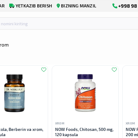
+998 98 
AR
YETKAZIB BERISH
BIZNING MANZIL
Xrom
XROM
XROM
ola, Berberin va xrom,
NOW Foods, Chitosan, 500 mg,
NOW F
ula
120 kapsula
200 m