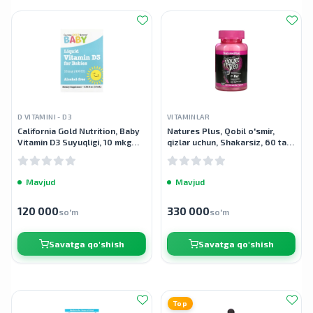
D VITAMINI - D3
VITAMINLAR
California Gold Nutrition, Baby
Natures Plus, Qobil o'smir,
Vitamin D3 Suyuqligi, 10 mkg
qizlar uchun, Shakarsiz, 60 ta
(400 IU), 0,34 fl oz (10 ml)
chaynaladigan tabletkalar
Mavjud
Mavjud
120 000
330 000
so'm
so'm
Savatga qo'shish
Savatga qo'shish
Top