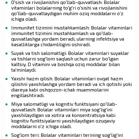
O'sish va rivojlanishni qo'llab-quvvatlash: Bolalar
vitaminlari bolalarning to'g'ri o'sishi va rivojlanishini
qo'llab-quvvatlaydigan muhim oziq moddalarni o'z
ichiga oladi.
Immunitet tizimini mustahkamlash: Bolalar vitaminlari
immunitet tizimini mustahkamlash va qo'llab-
quvvatlashga yordam beradi, ularning infektsiya va
kasalliklarga chidamliligini oshiradi.
Suyak va tish salomatligi: Bolalar vitaminlari suyaklar
va tishlarni sog'lom saqlash uchun zarur bo'lgan
kaltsiy, D vitamini va boshqa oziq moddalar bilan
ta'minlaydi.
Yaxshi hazm qilish: Bolalar vitaminlari ovqat hazm
qilishni yaxshilashga yordam beradi va ich qotishi yoki
diareya kabi oshqozon-ichak muammolarini
engillashtiradi.
Miya salomatligi va kognitiv funktsiyani qo'llab-
quvvatlash: Bolalar vitaminlari miya sog'lig'ini
yaxshilaydigan va xotira va konsentratsiya kabi
kognitiv funktsiyalarni yaxshilaydigan ozuqaviy
moddalarni o'z ichiga oladi.
Sog'lom teri: Bolalar vitaminlari terining sog'lig'ini