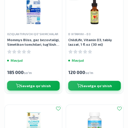
OZIQLANTIRUVCHI QO'SHIMCHALAR
D VITAMINI - D3
Mommys Bliss, gaz bezovtaligi,
ChildLife, Vitamin D3, tabiiy
Simetikon tomchilari, tug'ilish, 1
lazzat, 1 fl oz (30 ml)
fl oz (30 ml)
Mavjud
Mavjud
185 000
120 000
so'm
so'm
Savatga qo'shish
Savatga qo'shish