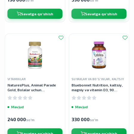
so'm
so'm
Savatga qo'shish
Savatga qo'shish
VITAMINLAR
SUYAKLAR VA BO'G'INLAR, KALTSIY
NaturesPlus, Animal Parade
Bluebonnet Nutrition, kaltsiy,
Gold, Bolalar uchun
magniy va vitamin D3, 90
chaynaladigan multivitamin, 60
chaynaladigan tabletkalar
tabletka
Mavjud
Mavjud
240 000
330 000
so'm
so'm
Savatga qo'shish
Savatga qo'shish