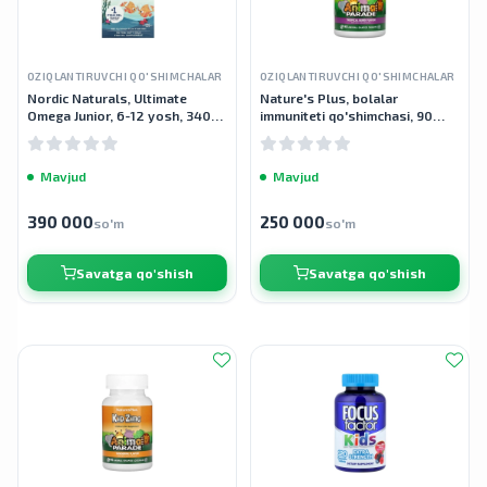
OZIQLANTIRUVCHI QO'SHIMCHALAR
OZIQLANTIRUVCHI QO'SHIMCHALAR
Nordic Naturals, Ultimate
Nature's Plus, bolalar
Omega Junior, 6-12 yosh, 340
immuniteti qo'shimchasi, 90
mg, 90 mini kapsulalar
tabletka
Mavjud
Mavjud
390 000
250 000
so'm
so'm
Savatga qo'shish
Savatga qo'shish