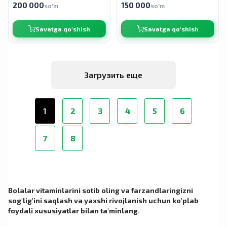
200 000
150 000
so'm
so'm
Savatga qo'shish
Savatga qo'shish
Загрузить еще
1
2
3
4
5
6
7
8
Bolalar vitaminlarini sotib oling va farzandlaringizni
sog'lig'ini saqlash va yaxshi rivojlanish uchun ko'plab
foydali xususiyatlar bilan ta'minlang.