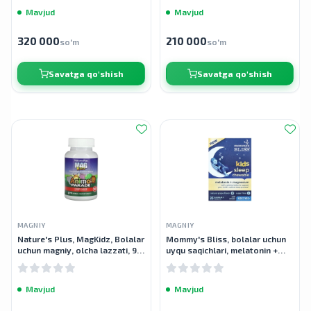
Mavjud
Mavjud
320 000
210 000
so'm
so'm
Savatga qo'shish
Savatga qo'shish
MAGNIY
MAGNIY
Nature's Plus, MagKidz, Bolalar
Mommy's Bliss, bolalar uchun
uchun magniy, olcha lazzati, 90
uyqu saqichlari, melatonin +
tabletka
magniy, 3 yoshdan katta, tabiiy
uzum, 35 chaynaladigon
Mavjud
Mavjud