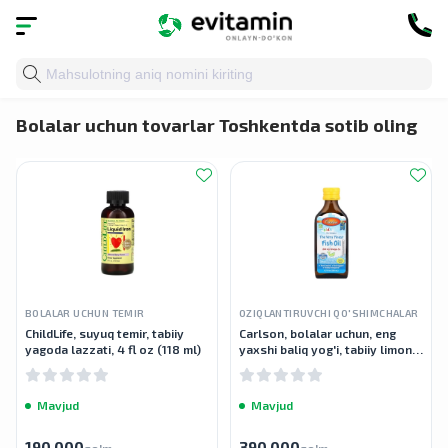
Bosh sahifa
»
Katalog
»
Bolalar salomatligi
» Bolalar uch
Bolalar uchun tovarlar Toshkentda sotib oling
BOLALAR UCHUN TEMIR
OZIQLANTIRUVCHI QO'SHIMCHALAR
ChildLife, suyuq temir, tabiiy
Carlson, bolalar uchun, eng
yagoda lazzati, 4 fl oz (118 ml)
yaxshi baliq yog'i, tabiiy limon
ta'mli, 800 mg, 200 ml
Mavjud
Mavjud
190 000
390 000