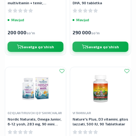
multivitamin + temir,
DHA, 90 tabletka
multivitamin, 2+ oy, uzum, 1 fl
oz (30 ml)
Mavjud
Mavjud
200 000
290 000
so'm
so'm
Savatga qo'shish
Savatga qo'shish
OZIQLANTIRUVCHI QO'SHIMCHALAR
VITAMINLAR
Nordic Naturals, Omega Junior,
Nature's Plus, D3 vitamini, gilos
6-12 yosh, 283 mg, 90 mini
lazzati, 500 IU, 90 Tabletkalar
kapsulalar