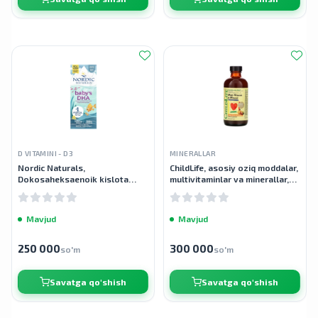
D VITAMINI - D3
MINERALLAR
Nordic Naturals,
ChildLife, asosiy oziq moddalar,
Dokosaheksaenoik kislota
multivitaminlar va minerallar,
(DHA), bolalar uchun D3 vitamini
tabiiy apelsin mango lazzati,
bilan, 1050 mg, 2 fl oz (60 ml)
237 ml
Mavjud
Mavjud
250 000
300 000
so'm
so'm
Savatga qo'shish
Savatga qo'shish