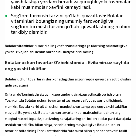
yaxshilashga yordam beradi va quruqlik yoki toshmalar
kabi muammolar xavfini kamaytiradi.
Sog'lom turmush tarzini qo'llab-quvvatlash: Bolalar
vitaminlari bolangizning umumiy farovonligi va
sog'lom turmush tarzini qo'llab-quvvatlashning muhim
tarkibiy qismidir.
Bolalar vitaminlarini xarid qiling va farzandlaringizga ularning salomatligi va
yaxshi rivojlanishi uchun barcha bu imtiyozlarni bering.
Bolalar uchun tovarlar O'zbekistonda - Evitamin.uz saytida
eng yaxshi takliflar
Bolalar uchun tovarlar ni dorixonadagidan arzonroqqa qayerdan sotib olishni
qidiryapsizmi?
Onlayn do'konimizda siz uyingizga qadar uyingizga yetkazib berish bilan
Toshkentda Bolalar uchun tovarlar ni tez, oson va foydali xarid qilishingiz
mumkin. Saytda xarid qilish uchun maqbul shartlarga ega eng yaxshi takliflar
mavjud. Bu yerda siz Bolalar uchun tovarlar kabi mahsulotlar uchun eng
maqbul narxni topasiz, bu sizning xarajatlaringizni imkon qadar past darajada
ushlab turadi. Shu bilan birga, sharhlarning mavjudligi va Bolalar uchun
tovarlar toifasining Toshkent shahrida fotosurat bilan qisqacha tavsifi taklif