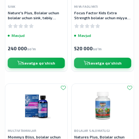
SINK
MIYA FAOLIYATI
Nature's Plus, Bolalar uchun
Focus Factor Kids Extra
bolalar uchun sink, tabiiy
Strength bolalar uchun miyyani
mandarin lazzati, 90 tabletka
quvvatlovchi qo'shimcha, 120
chaynaladigan tabletka
Mavjud
Mavjud
240 000
520 000
so'm
so'm
Savatga qo'shish
Savatga qo'shish
MULTIVITAMINLAR
BOLALAR SALOMATLIGI
Mommys Bliss, bolalar uchun
Natures Plus, Bolalar uchun