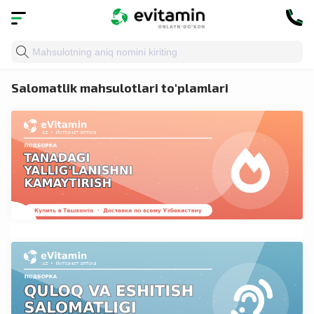
Bosh sahifa
» To'plamlar
Salomatlik mahsulotlari to'plamlari