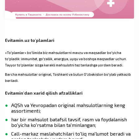
Evitamin.uz to'plamlari
«To'plamlar» bo'limida biz mahsulotlarni mavzu va maqsadlar bo'yicha
to'pladik: immunitet, go'zallik, energiya, uyqu va boshqa maqsadlar uchun.
Tayyor to'plamlar sizga kerakli mahsulotni tez tanlashga yordam beradi.
Barcha mahsulotlar original, Toshkent va butun O'zbekiston bo'ylab yetkazib
beriladi.
Evitamin'dan xarid qilish afzalliklari
AQSh va Yevropadan original mahsulotlarning keng
assortimenti;
har bir mahsulot batafsil tavsif, rasm va foydalanish
bo'yicha ko'rsatma bilan ta'minlangan;
Call-markaz maslahatchilari to'liq ma'lumot beradi va