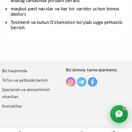
analog tanlashda yordam beradi;
maqbul past narxlar va har bir xaridor uchun bonus
dasturi;
Toshkent va butun O'zbekiston bo'ylab uyga yetkazib
berish.
Biz ijtimoiy tarmoqlardamiz
Biz haqimizda
To'lov va yetkazib berish
Qaytarish va almashtirish
shartlari
Kontaktlar