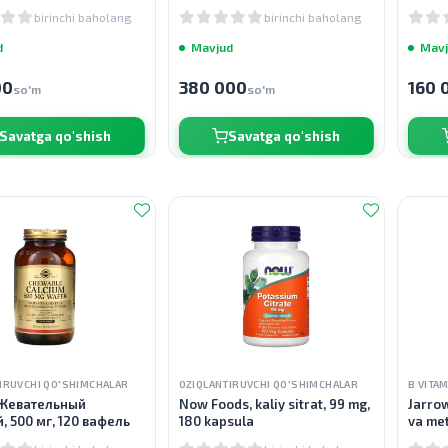
lar
birinchi baholang
birinchi baholang
d
Mavjud
Mavj
00
380 000
160 
so'm
so'm
Savatga qo'shish
Savatga qo'shish
IRUVCHI QO'SHIMCHALAR
OZIQLANTIRUVCHI QO'SHIMCHALAR
B VITAM
 Жевательный
Now Foods, kaliy sitrat, 99 mg,
Jarrow
, 500 мг, 120 вафель
180 kapsula
va met
chayn