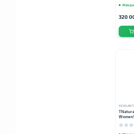
Mavju
320 0
Crest
Mucinex
Flexitol
Morningstar Minerals
Nutricost
OZIQLANT
TNatura
WomenS
Gormonl
Global Healing
kapsula
Mavju