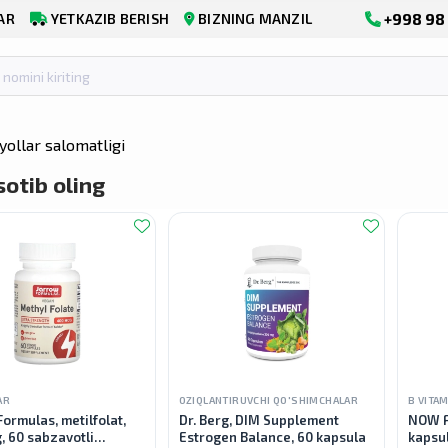
+998 98 
AR
YETKAZIB BERISH
BIZNING MANZIL
yollar salomatligi
otib oling
AR
OZIQLANTIRUVCHI QO'SHIMCHALAR
B VITAM
ormulas, metilfolat,
Dr. Berg, DIM Supplement
NOW F
, 60 sabzavotli
Estrogen Balance, 60 kapsula
kapsu