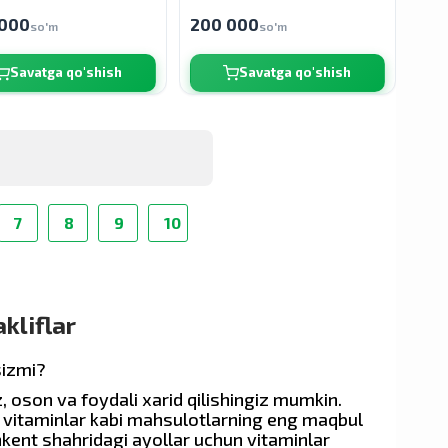
000
200 000
so'm
so'm
Savatga qo'shish
Savatga qo'shish
е
7
8
9
10
kliflar
sizmi?
, oson va foydali xarid qilishingiz mumkin.
n vitaminlar kabi mahsulotlarning eng maqbul
shkent shahridagi ayollar uchun vitaminlar