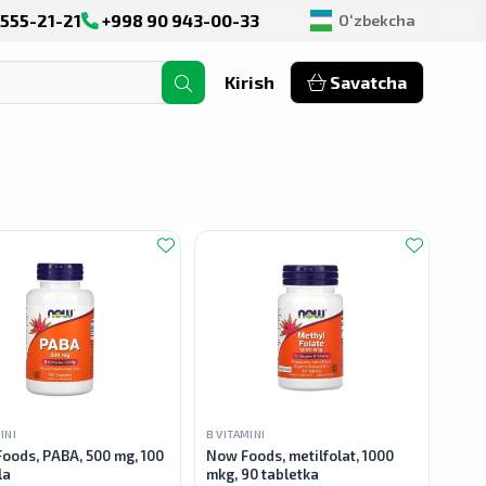
555-21-21
+998 90 943-00-33
Оʻzbekcha
Kirish
Savatcha
INI
B VITAMINI
oods, PABA, 500 mg, 100
Now Foods, metilfolat, 1000
la
mkg, 90 tabletka