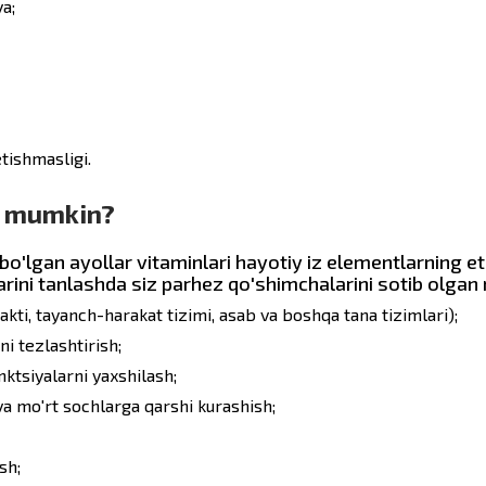
a;
tishmasligi.
sh mumkin?
o'lgan ayollar vitaminlari hayotiy iz elementlarning eti
rini tanlashda siz parhez qo'shimchalarini sotib olgan 
akti, tayanch-harakat tizimi, asab va boshqa tana tizimlari);
i tezlashtirish;
nktsiyalarni yaxshilash;
 va mo'rt sochlarga qarshi kurashish;
sh;