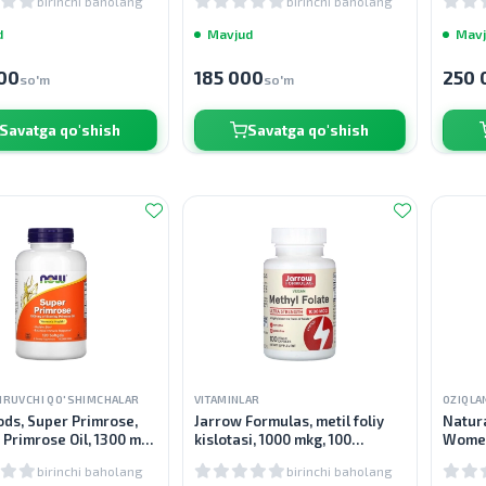
birinchi baholang
birinchi baholang
d
Mavjud
Mavj
00
185 000
250 
so'm
so'm
Savatga qo'shish
Savatga qo'shish
IRUVCHI QO'SHIMCHALAR
VITAMINLAR
OZIQLA
ds, Super Primrose,
Jarrow Formulas, metil foliy
Natura
 Primrose Oil, 1300 mg,
kislotasi, 1000 mkg, 100
Women
sula
sabzavotli kapsulalar
Gormo
birinchi baholang
birinchi baholang
kapsu