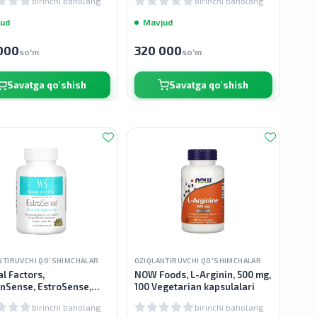
birinchi baholang
birinchi baholang
ud
Mavjud
000
320 000
so'm
so'm
Savatga qo'shish
Savatga qo'shish
NTIRUVCHI QO'SHIMCHALAR
OZIQLANTIRUVCHI QO'SHIMCHALAR
l Factors,
NOW Foods, L-Arginin, 500 mg,
Sense, EstroSense,
100 Vegetarian kapsulalari
nlar muvozanati, 120
birinchi baholang
birinchi baholang
la