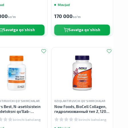
ud
Mavjud
000
170 000
so'm
so'm
Savatga qo'shish
Savatga qo'shish
NTIRUVCHI QO'SHIMCHALAR
OZIQLANTIRUVCHI QO'SHIMCHALAR
s Best, N-asetilsistein
Now Foods, BioCell Collagen,
detoksni qo'llab-
гидролизованный тип 2, 120
lash, 60 kapsulala
растительных капсул
birinchi baholang
birinchi baholang
ud
Mavjud