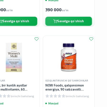
000
390 000
so'm
so'm
Savatga qo'shish
Savatga qo'shish
NLAR
OZIQLANTIRUVCHI QO'SHIMCHALAR
, bir kunlik ayollar
NOW Foods, qalqonsimon
multivitamin, 60
energiya, 90 sabzavotli
la
kapsulalar
birinchi baholang
birinchi baholang
ud
Mavjud