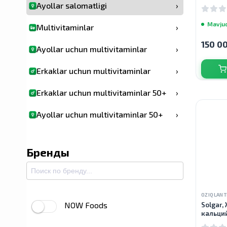
kapsula
Ayollar salomatligi
›
Mavju
Multivitaminlar
›
150 0
Ayollar uchun multivitaminlar
›
Erkaklar uchun multivitaminlar
›
Erkaklar uchun multivitaminlar 50+
›
Ayollar uchun multivitaminlar 50+
›
Prenatal vitaminlar
›
Бренды
OZIQLANT
NOW Foods
Solgar,
кальций