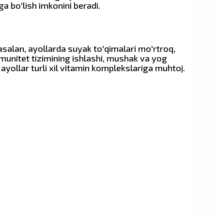
a bo'lish imkonini beradi.
asalan, ayollarda suyak to'qimalari mo'rtroq,
mmunitet tizimining ishlashi, mushak va yog
ayollar turli xil vitamin komplekslariga muhtoj.