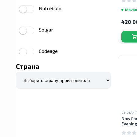
NutriBiotic
Mavju
420 0
Solgar
Codeage
Страна
Dr. Mercola
Prime Powders
OZIQLANT
Airborne
Now Foo
Evening
120 Kap
YumEarth