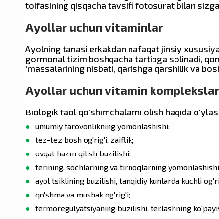
toifasining qisqacha tavsifi fotosurat bilan sizg
Ayollar uchun vitaminlar
Orgain
Ayolning tanasi erkakdan nafaqat jinsiy xususiya
gormonal tizim boshqacha tartibga solinadi, qon 
FutureBiotics
'massalarining nisbati, qarishga qarshilik va bos
Ayollar uchun vitamin komplekslari
BioSil
Biologik faol qo'shimchalarni olish haqida o'ylas
umumiy farovonlikning yomonlashishi;
Sovereign Silver
tez-tez bosh og'rig'i, zaiflik;
ovqat hazm qilish buzilishi;
Laguna Moon
terining, sochlarning va tirnoqlarning yomonlashishi
ayol tsiklining buzilishi, tanqidiy kunlarda kuchli og'ri
qo'shma va mushak og'rig'i;
Protocol for life balance
termoregulyatsiyaning buzilishi, terlashning ko'payis