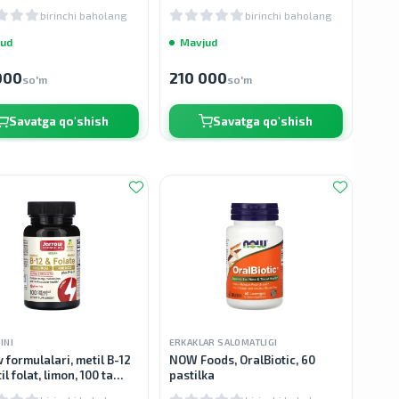
birinchi baholang
birinchi baholang
ud
Mavjud
000
210 000
so'm
so'm
Savatga qo'shish
Savatga qo'shish
INI
ERKAKLAR SALOMATLIGI
 formulalari, metil B-12
NOW Foods, OralBiotic, 60
il folat, limon, 100 ta
pastilka
aladigan tabletkalar