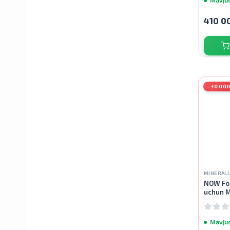
410 0
Gaia Herbs
Buried Treasure
−30 000
Trace Minerals
Doppelherz
Orthomol
MINERAL
NOW Foo
uchun M
Xtend
Softgel
Mavju