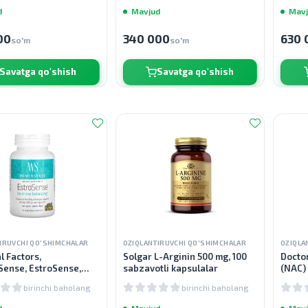
d
Mavjud
Mavj
00
340 000
630 
so'm
so'm
Savatga qo'shish
Savatga qo'shish
IRUVCHI QO'SHIMCHALAR
OZIQLANTIRUVCHI QO'SHIMCHALAR
OZIQLA
l Factors,
Solgar L-Arginin 500 mg, 100
Doctor
ense, EstroSense,
sabzavotli kapsulalar
(NAC) 
ar muvozanati, 60
quvvat
birinchi baholang
birinchi baholang
d
Mavjud
Mavj