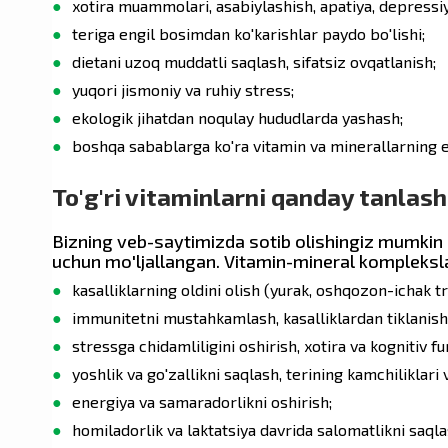
xotira muammolari, asabiylashish, apatiya, depressiy
Symbiotics
teriga engil bosimdan ko'karishlar paydo bo'lishi;
dietani uzoq muddatli saqlash, sifatsiz ovqatlanish;
yuqori jismoniy va ruhiy stress;
Wholesome Story
ekologik jihatdan noqulay hududlarda yashash;
boshqa sabablarga ko'ra vitamin va minerallarning e
Seeking Health
To'g'ri vitaminlarni qanday tanla
Force Factor
Bizning veb-saytimizda sotib olishingiz mumkin b
uchun mo'ljallangan. Vitamin-mineral kompleksla
kasalliklarning oldini olish (yurak, oshqozon-ichak tr
Naturex
immunitetni mustahkamlash, kasalliklardan tiklanishn
stressga chidamliligini oshirish, xotira va kognitiv fu
yoshlik va go'zallikni saqlash, terining kamchiliklari
Swiss Energy
energiya va samaradorlikni oshirish;
homiladorlik va laktatsiya davrida salomatlikni saqla
21st Century