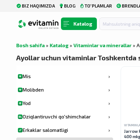
BIZ HAQIMIZDA
BLOG
TO'PLAMLAR
BRENDL
Xrom
›
Kaliy
›
Katalog
Kremniy dioksidi
›
Bosh sahifa
»
Katalog
»
Vitaminlar va minerallar
» A
Mikroelementlar
›
Ayollar uchun vitaminlar Toshkentda s
Temir
›
Mis
›
Molibden
›
Yod
›
Oziqlantiruvchi qo'shimchalar
›
VITAMINL
Erkaklar salomatligi
›
Jarrow F
400 mkg