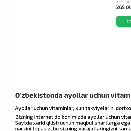
295 000
Usp Labs
265 0
Biotact
COLLA GEN
Tums
Lily Moon
O'zbekistonda ayollar uchun vitami
Culturelle
Ayollar uchun vitaminlar, xun takviyelarini dori
Bizning internet do'konimizda ayollar uchun vita
Saytda xarid qilish uchun maqbul shartlarga ega
Mini Drops
narxini topasiz, bu sizning xarajatlaringizni kam