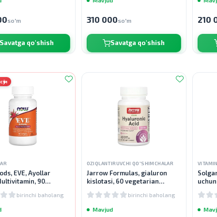
00
310 000
210 
so'm
so'm
Savatga qo'shish
Savatga qo'shish
сӯм
LAR
OZIQLANTIRUVCHI QO'SHIMCHALAR
VITAMI
ds, EVE, Ayollar
Jarrow Formulas, gialuron
Solgar
ultivitamin, 90
kislotasi, 60 vegetarian
uchun 
s
kapsulalari
kapsu
birinchi baholang
birinchi baholang
d
Mavjud
Mavj