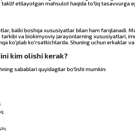
a taklif etilayotgan mahsulot haqida to'liq tasavvurga eg
tlar, balki boshqa xususiyatlar bilan ham farqlanadi. M
tarkibi va biokimyoviy jarayonlarning xususiyatlari, i
hqa ko'plab ko'rsatkichlarda. Shuning uchun erkaklar va 
ni kim olishi kerak?
hning sabablari quyidagilar bo'lishi mumkin:
;
q;
hi;