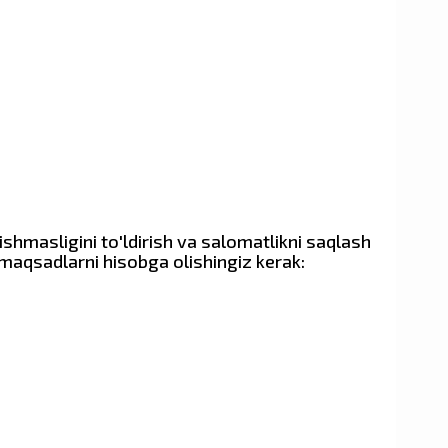
shmasligini to'ldirish va salomatlikni saqlash
maqsadlarni hisobga olishingiz kerak: