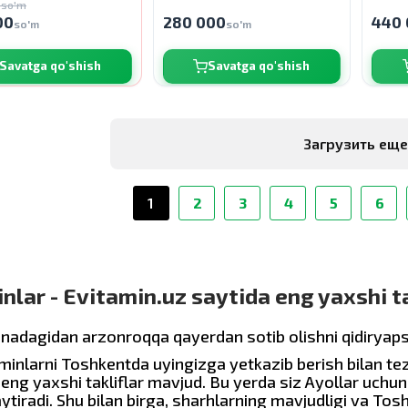
 so'm
00
280 000
440 
so'm
so'm
Savatga qo'shish
Savatga qo'shish
Загрузить ещ
1
2
3
4
5
6
nlar - Evitamin.uz saytida eng yaxshi ta
xonadagidan arzonroqqa qayerdan sotib olishni qidiryap
minlarni Toshkentda uyingizga yetkazib berish bilan tez
 eng yaxshi takliflar mavjud. Bu yerda siz Ayollar uchu
aytiradi. Shu bilan birga, sharhlarning mavjudligi va To