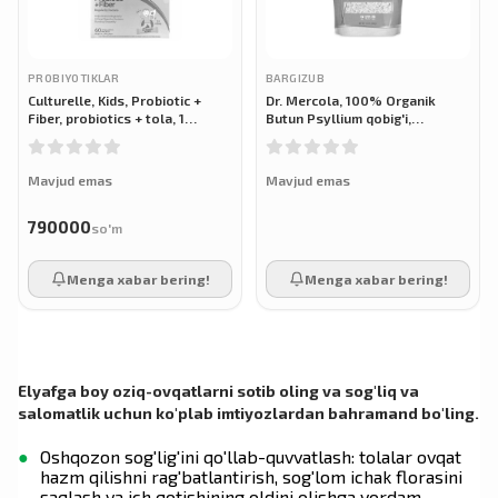
PROBIYOTIKLAR
BARGIZUB
Culturelle, Kids, Probiotic +
Dr. Mercola, 100% Organik
Fiber, probiotics + tola, 1
Butun Psyllium qobig'i,
yoshdan oshgan bolalarda
(Psyllium), 340 gr
ichakning muntazam ishlashi
uchun,
Mavjud emas
Mavjud emas
790000
so'm
Menga xabar bering!
Menga xabar bering!
Elyafga boy oziq-ovqatlarni sotib oling va sog'liq va
salomatlik uchun ko'plab imtiyozlardan bahramand bo'ling.
Oshqozon sog'lig'ini qo'llab-quvvatlash: tolalar ovqat
hazm qilishni rag'batlantirish, sog'lom ichak florasini
saqlash va ich qotishining oldini olishga yordam