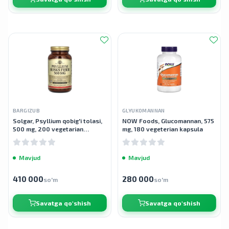
BARGIZUB
GLYUKOMANNAN
Solgar, Psyllium qobig'i tolasi,
NOW Foods, Glucomannan, 575
500 mg, 200 vegetarian
mg, 180 vegeterian kapsula
kapsula
Mavjud
Mavjud
410 000
280 000
so'm
so'm
Savatga qo'shish
Savatga qo'shish