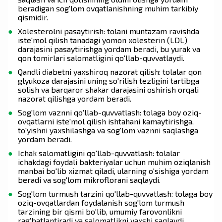
beradigan sog'lom ovqatlanishning muhim tarkibiy
qismidir.
Xolesterolni pasaytirish: tolani muntazam ravishda
iste'mol qilish tanadagi yomon xolesterin (LDL)
darajasini pasaytirishga yordam beradi, bu yurak va
qon tomirlari salomatligini qo'llab-quvvatlaydi.
Qandli diabetni yaxshiroq nazorat qilish: tolalar qon
glyukoza darajasini uning so'rilish tezligini tartibga
solish va barqaror shakar darajasini oshirish orqali
nazorat qilishga yordam beradi.
Sog'lom vaznni qo'llab-quvvatlash: tolaga boy oziq-
ovqatlarni iste'mol qilish ishtahani kamaytirishga,
to'yishni yaxshilashga va sog'lom vaznni saqlashga
yordam beradi.
Ichak salomatligini qo'llab-quvvatlash: tolalar
ichakdagi foydali bakteriyalar uchun muhim oziqlanish
manbai bo'lib xizmat qiladi, ularning o'sishiga yordam
beradi va sog'lom mikroflorani saqlaydi.
Sog'lom turmush tarzini qo'llab-quvvatlash: tolaga boy
oziq-ovqatlardan foydalanish sog'lom turmush
tarzining bir qismi bo'lib, umumiy farovonlikni
rag'batlantiradi va salomatlikni yaxshi saqlaydi.