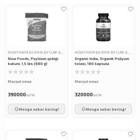
OVQAT HAZM QILISHNI QO'LLAB-QUVVATLASH
OVQAT HAZM QILISHNI QO'LLAB-QUVVATLASH
Now Foods, Psyllium qobigi
Organic India, Organik Psilyum
kukuni, 1,5 lbs (680 g)
tolasi, 180 kapsula
Mavjud emas
Mavjud emas
390000
320000
so'm
so'm
Menga xabar bering!
Menga xabar bering!