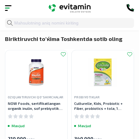
Bosh sahifa
»
Katalog
»
Probiyotiklar va fermentlar
» B
Biriktiruvchi to‘ќima Toshkentda sotib oling
OZIQLANTIRUVCHI QO'SHIMCHALAR
PROBIYOTIKLAR
NOW Foods, sertifikatlangan
Culturelle, Kids, Probiotic +
organik inulin, sof prebiyotik
Fiber, probiotics + tola, 1
kukun, 8 oz (227 g)
yoshdan oshgan bolalarda
ichakning muntazam ishlashi
uchun,
Mavjud
Mavjud
210 000
340 000