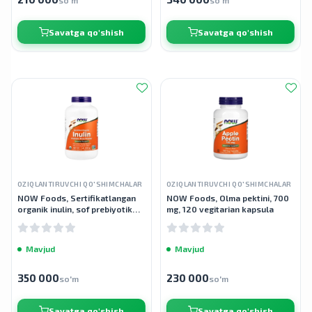
so'm
so'm
Savatga qo'shish
Savatga qo'shish
OZIQLANTIRUVCHI QO'SHIMCHALAR
OZIQLANTIRUVCHI QO'SHIMCHALAR
NOW Foods, Sertifikatlangan
NOW Foods, Olma pektini, 700
organik inulin, sof prebiyotik
mg, 120 vegitarian kapsula
kukun, 454 g
Mavjud
Mavjud
350 000
230 000
so'm
so'm
Savatga qo'shish
Savatga qo'shish