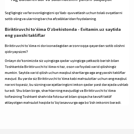
Sog'ligingiz va farovonligingizni qo'llab-quvvatlash uchun tolali ovqatlarni
sotib oling va ularning barcha afzalliklaridan foydalaning.
Biriktiruvchi to‘ќima O'zbekistonda - Evitamin.uz saytida
eng yaxshi takliflar
Biriktiruvchi to‘ќima ni dorixonadagidan arzonroqqa qayerdan sotib olishni
qidiryapsizmi?
Onlayn do'konimizda siz uyingizga qadar uyingizga yetkazib berish bilan
Toshkentda Biriktiruvchi to‘ќima ni tez, oson va foydali xarid qilishingiz
mumkin. Saytda xarid qilish uchun maqbul shartlarga ega eng yaxshi takliflar
mavjud. Bu yerda siz Biriktiruvchi to‘ќima kabi mahsulotlar uchun eng maqbul
narxni topasiz, bu sizning xarajatlaringizni imkon qadar past darajada ushlab
turadi. Shu bilan birga, sharhlarning mavjudligi va Biriktiruvchi to‘ќima
toifasining Toshkent shahrida fotosurat bilan qisqacha tavsifi taklif
etilayotgan mahsulot haqida to‘liq tasavvurga ega bo‘lish imkonini beradi.