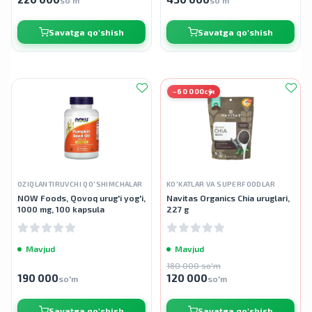
so'm
so'm
Savatga qo'shish
Savatga qo'shish
−60 000сӯм
OZIQLANTIRUVCHI QO'SHIMCHALAR
KO'KATLAR VA SUPERFOODLAR
NOW Foods, Qovoq urug'i yog'i,
Navitas Organics Chia uruglari,
1000 mg, 100 kapsula
227 g
Mavjud
Mavjud
180 000 so'm
190 000
120 000
so'm
so'm
Savatga qo'shish
Savatga qo'shish