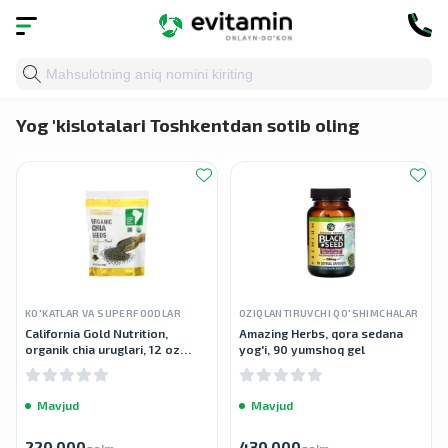
Bosh sahifa
»
Katalog
» Yog 'kislotalari
Yog 'kislotalari Toshkentdan sotib oling
KO'KATLAR VA SUPERFOODLAR
OZIQLANTIRUVCHI QO'SHIMCHALAR
California Gold Nutrition,
Amazing Herbs, qora sedana
organik chia uruglari, 12 oz
yog'i, 90 yumshoq gel
(340 g)
Mavjud
Mavjud
220 000
430 000