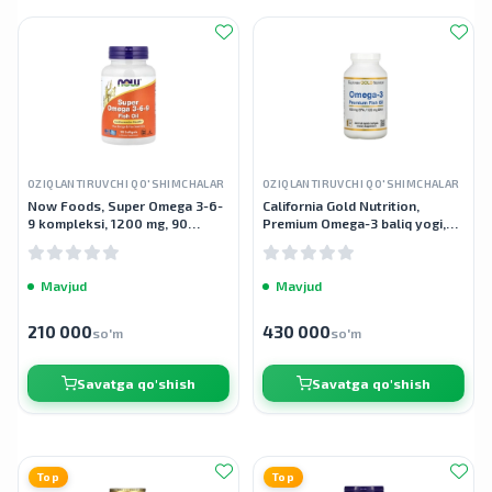
OZIQLANTIRUVCHI QO'SHIMCHALAR
OZIQLANTIRUVCHI QO'SHIMCHALAR
Now Foods, Super Omega 3-6-
California Gold Nutrition,
9 kompleksi, 1200 mg, 90
Premium Omega-3 baliq yogi,
kapsula
180 EPA / 120 DHA, 240 baliq
jelatin kapsulalari
Mavjud
Mavjud
210 000
430 000
so'm
so'm
Savatga qo'shish
Savatga qo'shish
Top
Top