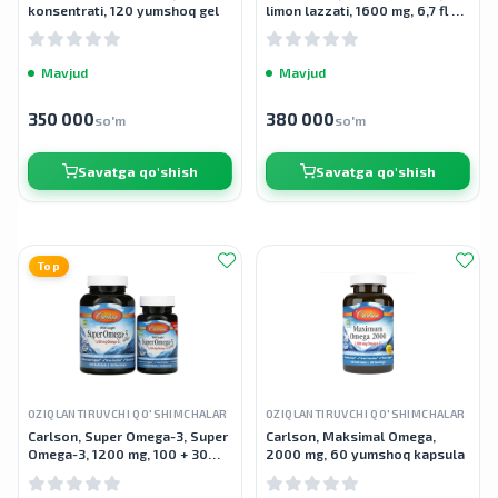
konsentrati, 120 yumshoq gel
limon lazzati, 1600 mg, 6,7 fl oz
(200 ml)
Mavjud
Mavjud
350 000
380 000
so'm
so'm
Savatga qo'shish
Savatga qo'shish
Top
OZIQLANTIRUVCHI QO'SHIMCHALAR
OZIQLANTIRUVCHI QO'SHIMCHALAR
Carlson, Super Omega-3, Super
Carlson, Maksimal Omega,
Omega-3, 1200 mg, 100 + 30
2000 mg, 60 yumshoq kapsula
yumshoq gellar