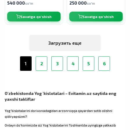
540 000
250 000
so'm
so'm
Savatga qo'shish
Savatga qo'shish
Загрузить еще
1
2
3
4
5
6
O'zbekistonda Yog 'kislotalari – Evitamin.uz saytida eng
yaxshi takliflar
Yog 'kislotalarini dorixonadagidan arzonroqqa qayerdan sotib olishni
qidiryapsizmi?
Onlayn do'konimizda siz Yog 'kislotalarini Toshkentda uyingizga yetkazib