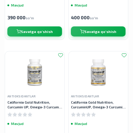
Mavjud
Mavjud
390 000
400 000
so'm
so'm
Savatga qo'shish
Savatga qo'shish
ANTIOKSIDANTLAR
ANTIOKSIDANTLAR
California Gold Nutrition,
California Gold Nutrition,
Curcumin UP, Omega-3 Curcumin
CurcuminUP, Omega-3 Curcumin
kompleksi, harakatchanlik va
kompleksi, harakatchanlik va
qo'shma qulaylik, 90 baliq
qo'shma qulaylik, 30 ta baliq
Mavjud
Mavjud