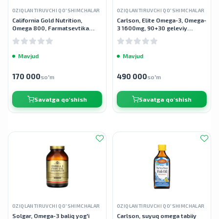
OZIQLANTIRUVCHI QO'SHIMCHALAR
OZIQLANTIRUVCHI QO'SHIMCHALAR
California Gold Nutrition,
Carlson, Elite Omega-3, Omega-
Omega 800, Farmatsevtika
3 1600mg, 90+30 geleviy
darajasidagi baliq yog'i, 80%
kapsula
EPA/DHA, triglitseridlar, 1000
mg, 30
Mavjud
Mavjud
170 000
490 000
so'm
so'm
Savatga qo'shish
Savatga qo'shish
OZIQLANTIRUVCHI QO'SHIMCHALAR
OZIQLANTIRUVCHI QO'SHIMCHALAR
Solgar, Omega-3 baliq yog'i
Carlson, suyuq omega tabiiy