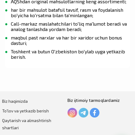
AQShdan original mahsulotlarning keng assortimenti;
har bir mahsulot batafsil tavsif, rasm va foydalanish
bo'yicha ko'rsatma bilan ta'minlangan;
Call-markaz maslahatchilari to'liq ma'lumot beradi va
analog tanlashda yordam beradi;
maqbul past narxlar va har bir xaridor uchun bonus
dasturi;
Toshkent va butun O'zbekiston bo'ylab uyga yetkazib
berish.
Biz ijtimoiy tarmoqlardamiz
Biz haqimizda
To'lov va yetkazib berish
Qaytarish va almashtirish
shartlari