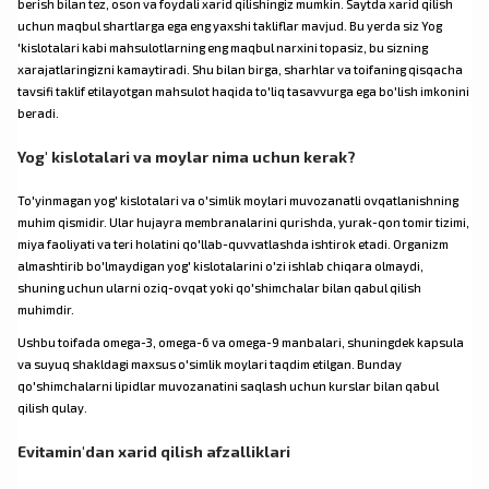
berish bilan tez, oson va foydali xarid qilishingiz mumkin. Saytda xarid qilish
uchun maqbul shartlarga ega eng yaxshi takliflar mavjud. Bu yerda siz Yog
'kislotalari kabi mahsulotlarning eng maqbul narxini topasiz, bu sizning
xarajatlaringizni kamaytiradi. Shu bilan birga, sharhlar va toifaning qisqacha
tavsifi taklif etilayotgan mahsulot haqida to'liq tasavvurga ega bo'lish imkonini
beradi.
Yog' kislotalari va moylar nima uchun kerak?
To'yinmagan yog' kislotalari va o'simlik moylari muvozanatli ovqatlanishning
muhim qismidir. Ular hujayra membranalarini qurishda, yurak-qon tomir tizimi,
miya faoliyati va teri holatini qo'llab-quvvatlashda ishtirok etadi. Organizm
almashtirib bo'lmaydigan yog' kislotalarini o'zi ishlab chiqara olmaydi,
shuning uchun ularni oziq-ovqat yoki qo'shimchalar bilan qabul qilish
muhimdir.
Ushbu toifada omega-3, omega-6 va omega-9 manbalari, shuningdek kapsula
va suyuq shakldagi maxsus o'simlik moylari taqdim etilgan. Bunday
qo'shimchalarni lipidlar muvozanatini saqlash uchun kurslar bilan qabul
qilish qulay.
Evitamin'dan xarid qilish afzalliklari