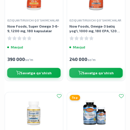
OZIQLANTIRUVCHI QO'SHIMCHALAR
OZIQLANTIRUVCHI QO'SHIMCHALAR
Now Foods, Super Omega 3-6-
Now Foods, Omega-3 baliq
9, 1200 mg, 180 kapsulalar
yog'i, 1000 mg, 180 EPA, 120
DHA, 200 kapsula
Mavjud
Mavjud
390 000
240 000
so'm
so'm
Savatga qo'shish
Savatga qo'shish
Top