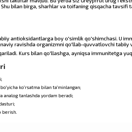
shi takliflar mavjud. Bu yerda siz Greypfrut urug'i eks
 Shu bilan birga, sharhlar va toifaning qisqacha tavsifi 
tabiiy antioksidantlarga boy o'simlik qo'shimchasi. U im
naviy ravishda organizmni qo'llab-quvvatlovchi tabiiy vo
qariladi. Kurs bilan qo'llashga, ayniqsa immunitetga 
ri
;
 bo'yicha ko'rsatma bilan ta'minlangan;
va analog tanlashda yordam beradi;
asturi;
 berish.