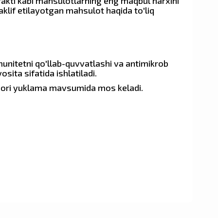
trakti kabi mahsulotlarning eng maqbul narxini
taklif etilayotgan mahsulot haqida to'liq
munitetni qo'llab-quvvatlashi va antimikrob
sita sifatida ishlatiladi.
yuqori yuklama mavsumida mos keladi.