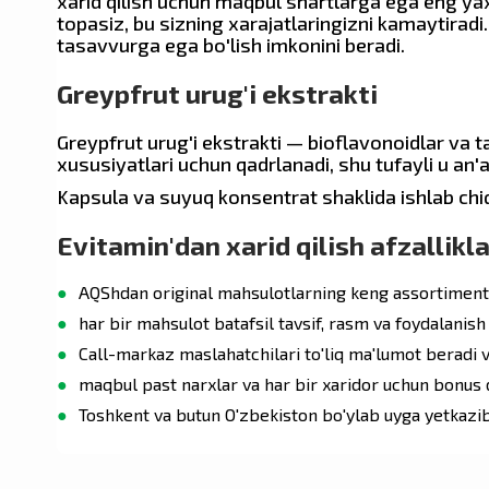
xarid qilish uchun maqbul shartlarga ega eng yax
Sarimsoq
›
topasiz, bu sizning xarajatlaringizni kamaytiradi.
tasavvurga ega bo'lish imkonini beradi.
Qora zira
›
Crest
Greypfrut urug'i ekstrakti
Artishok
›
Greypfrut urug'i ekstrakti — bioflavonoidlar va 
Mucinex
Bargizub
›
xususiyatlari uchun qadrlanadi, shu tufayli u an'a
Kapsula va suyuq konsentrat shaklida ishlab chi
Chumoli daraxti
›
Flexitol
Evitamin'dan xarid qilish afzallikla
Aloe vera
›
AQShdan original mahsulotlarning keng assortimenti
Trifala
›
Morningstar Minerals
har bir mahsulot batafsil tavsif, rasm va foydalanish
Call-markaz maslahatchilari to'liq ma'lumot beradi 
Nutricost
maqbul past narxlar va har bir xaridor uchun bonus d
Toshkent va butun O'zbekiston bo'ylab uyga yetkazib
Global Healing