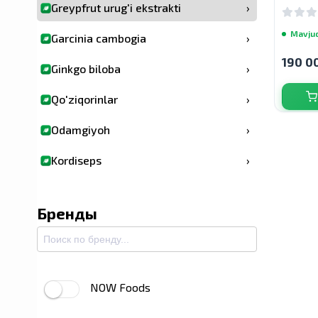
ml
Greypfrut urug'i ekstrakti
›
Mavju
Garcinia cambogia
›
190 0
Ginkgo biloba
›
Qo'ziqorinlar
›
Odamgiyoh
›
Kordiseps
›
Dulavratotu ildizi
›
Бренды
Dandelion ildizi
›
Mushukning panjasi
›
Klyukva
›
NOW Foods
Zerdeçal va kurkumin
›