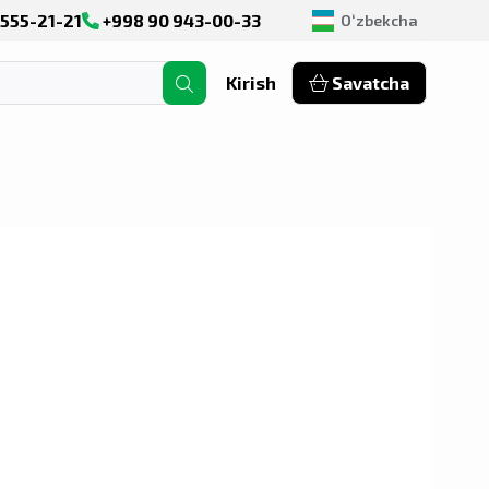
555-21-21
+998 90 943-00-33
Оʻzbekcha
Kirish
Savatcha