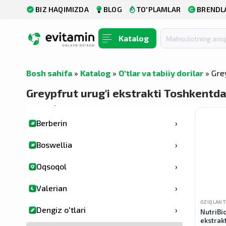
BIZ HAQIMIZDA
BLOG
TO'PLAMLAR
BRENDL
Yashil choy ekstrakti
›
Radiola
›
Katalog
Ko'katlar va superfoodlar
›
Bosh sahifa
»
Katalog
»
O'tlar va tabiiy dorilar
» Grey
Ashvagandha
›
Greypfrut urug'i ekstrakti Toshkentda
Bacopa
›
Berberin
›
Boswellia
›
Oqsoqol
›
Valerian
›
OZIQLANT
Dengiz o'tlari
›
NutriBio
ekstrakt