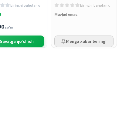
118 ml
birinchi baholang
birinchi baholang
d
Mavjud emas
00
so'm
Savatga qo'shish
Menga xabar bering!