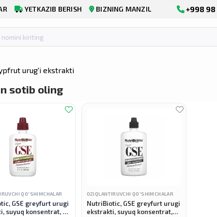
+998 98 
AR
YETKAZIB BERISH
BIZNING MANZIL
pfrut urug'i ekstrakti
n sotib oling
IRUVCHI QO'SHIMCHALAR
OZIQLANTIRUVCHI QO'SHIMCHALAR
tic, GSE greyfurt urugi
NutriBiotic, GSE greyfurt urugi
i, suyuq konsentrat, 59
ekstrakti, suyuq konsentrat,