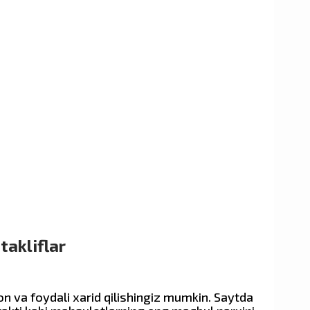
takliflar
on va foydali xarid qilishingiz mumkin. Saytda