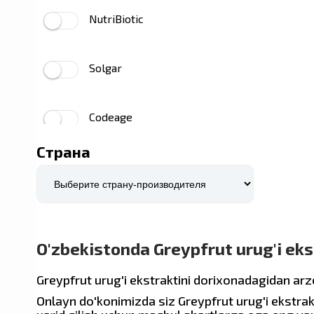
NutriBiotic
Qizil qarag'ay
›
Mukuna yonayotgan
›
Solgar
Fenugreek
›
Propolis
›
Codeage
Sutli qushqo'nmas (Silymarin)
›
Страна
Dr. Mercola
Serenoia
›
Qora yong'oq
›
Prime Powders
Moringa yog'i
›
O'zbekistonda Greypfrut urug'i ekst
Airborne
Ekinezya
›
Greypfrut urug'i ekstraktini dorixonadagidan ar
Safron
›
Onlayn do'konimizda siz Greypfrut urug'i ekstrak
YumEarth