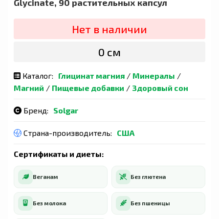
Glycinate, 90 растительных капсул
Нет в наличии
0 сӯм
Каталог:
Глицинат магния
/
Минералы
/
Магний
/
Пищевые добавки
/
Здоровый сон
Бренд:
Solgar
Страна-производитель:
США
Сертификаты и диеты:
Веганам
Без глютена
Без молока
Без пшеницы