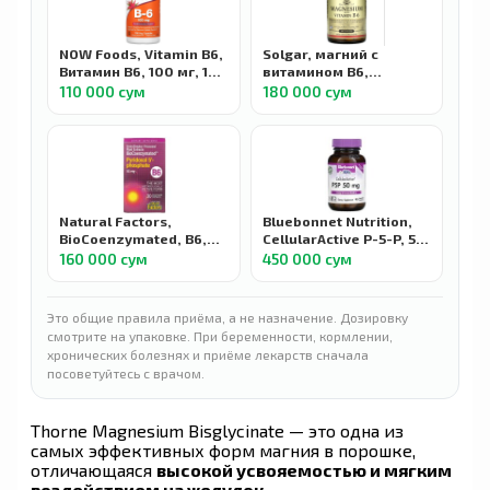
NOW Foods, Vitamin B6,
Solgar, магний с
Витамин B6, 100 мг, 100
витамином B6,
капсул
magnesium with
110 000 сум
180 000 сум
vitamin B6, 100
таблеток
Natural Factors,
Bluebonnet Nutrition,
BioCoenzymated, B6,
CellularActive P-5-P, 50
пиридоксал-5-фосфат,
мг, 90 растительных
160 000 сум
450 000 сум
Pyridoxal 5-phosphate,
капсул
50 мг, 30 капсул
Это общие правила приёма, а не назначение. Дозировку
смотрите на упаковке. При беременности, кормлении,
хронических болезнях и приёме лекарств сначала
посоветуйтесь с врачом.
Thorne Magnesium Bisglycinate — это одна из
самых эффективных форм магния в порошке,
отличающаяся
высокой усвояемостью и мягким
воздействием на желудок
.