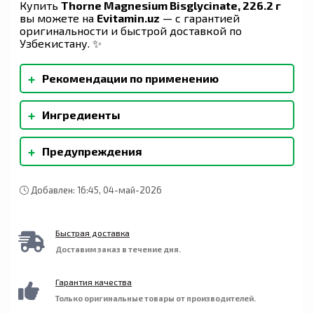
Купить
Thorne Magnesium Bisglycinate, 226.2 г
вы можете на
Evitamin.uz
— с гарантией
оригинальности и быстрой доставкой по
Узбекистану. ✨
+
Рекомендации по применению
Размешайте 1 мерную ложку в минимум 180 мл
+
Ингредиенты
(8 унций) воды и употребляйте один-два раза в
день или в соответствии с рекомендациями
Лимонная кислота, концентрат архата†. В
вашего врача.
+
Предупреждения
данном продукте содержится концентрат
архата Purefruit Select™ компании Tate and Lyle.
Упаковка с контролем вскрытия: используйте,
только если флакон запечатан. Хранить плотно
Добавлен: 16:45, 04-май-2026
закрытым в прохладном сухом месте. Если вы
беременны, проконсультируйтесь с врачом,
прежде чем использовать этот продукт.
Быстрая доставка
Доставим заказ в течение дня.
Гарантия качества
Только оригинальные товары от производителей.