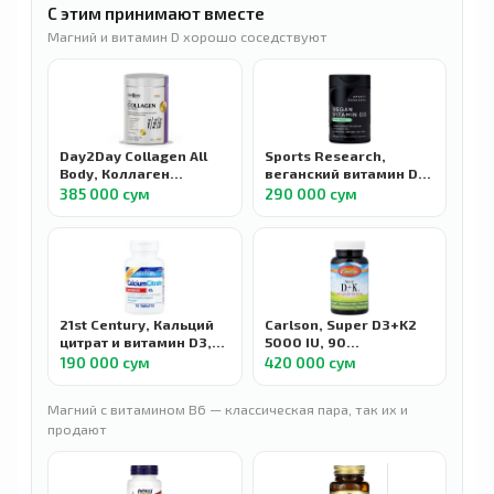
С этим принимают вместе
Магний и витамин D хорошо соседствуют
Day2Day Collagen All
Sports Research,
Body, Коллаген
веганский витамин D3,
пептиды тип 1-2-3 с D3
125 мкг (5000 МЕ), 60
385 000 сум
290 000 сум
и K2, 300 г
растительных капсул
21st Century, Кальций
Carlson, Super D3+K2
цитрат и витамин D3,
5000 IU, 90
максимальная
вегетарианских капсул
190 000 сум
420 000 сум
эффективность, 75
таблеток
Магний с витамином B6 — классическая пара, так их и
продают