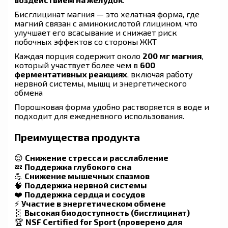
Бисглицинат магния — это хелатная форма, где
магний связан с аминокислотой глицином, что
улучшает его всасывание и снижает риск
побочных эффектов со стороны ЖКТ
Каждая порция содержит около
200 мг магния
,
который участвует более чем в
600
ферментативных реакциях
, включая работу
нервной системы, мышц и энергетического
обмена
Порошковая форма удобно растворяется в воде и
подходит для ежедневного использования.
Преимущества продукта
😌
Снижение стресса и расслабление
💤
Поддержка глубокого сна
💪
Снижение мышечных спазмов
🧠
Поддержка нервной системы
❤️
Поддержка сердца и сосудов
⚡
Участие в энергетическом обмене
🧬
Высокая биодоступность (бисглицинат)
🏆
NSF Certified for Sport (проверено для