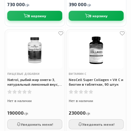
730 000
390 000
сӯм
сӯм
В корзину
В корзину
ПИЩЕВЫЕ ДОБАВКИ
ВИТАМИН С
Natrol, рыбий жир омега-3,
NeoCell Super Collagen + Vit C и
натуральный лимонный вкус,
биотин в таблетках, 90 штук
1000 мг, 150 мягких таблеток
Нет в наличии
Нет в наличии
190000
230000
сӯм
сӯм
Уведомить меня!
Уведомить меня!