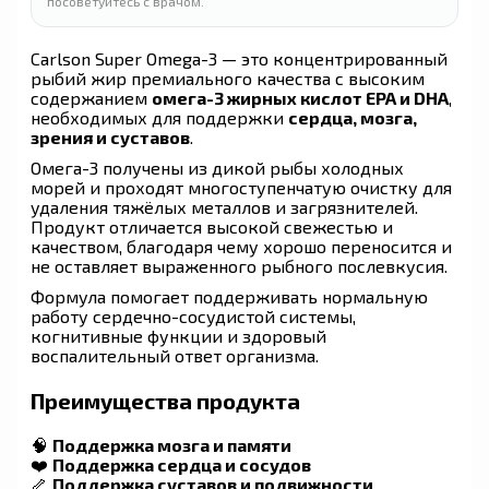
посоветуйтесь с врачом.
Carlson Super Omega-3 — это концентрированный
рыбий жир премиального качества с высоким
содержанием
омега-3 жирных кислот EPA и DHA
,
необходимых для поддержки
сердца, мозга,
зрения и суставов
.
Омега-3 получены из дикой рыбы холодных
морей и проходят многоступенчатую очистку для
удаления тяжёлых металлов и загрязнителей.
Продукт отличается высокой свежестью и
качеством, благодаря чему хорошо переносится и
не оставляет выраженного рыбного послевкусия.
Формула помогает поддерживать нормальную
работу сердечно-сосудистой системы,
когнитивные функции и здоровый
воспалительный ответ организма.
Преимущества продукта
🧠
Поддержка мозга и памяти
❤️
Поддержка сердца и сосудов
🦴
Поддержка суставов и подвижности