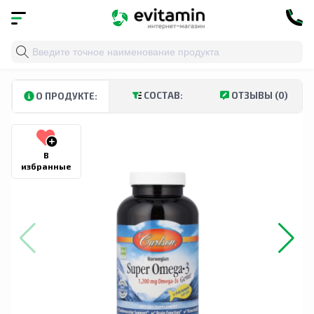
Главная
»
Каталог
»
Витамины и минералы
»
Пищевы
СОСТАВ:
ОТЗЫВЫ (0)
О ПРОДУКТЕ:
В
избранные