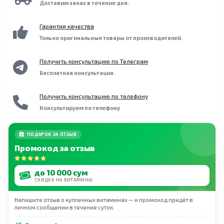
Доставим заказ в течение дня.
медикаментов США (FDA). Его свежесть и
максимальная эффективность (согласно
международным протоколам AOCS) и
Гарантия качества
отсутствие вредных концентраций ртути,
Только оригинальные товары от производителей.
кадмия, свинца, ПХБ и 28 других загрязняющих
веществ гарантированы.
Получить консультацию по Телеграм
Бесплатная консультация.
Получить консультацию по телефону
Консультируем по телефону
ПОДАРОК ЗА ОТЗЫВ
Промокод за отзыв
до 10 000 сум
СКИДКА НА ВИТАМИНЫ
Напишите отзыв о купленных витаминах — и промокод придёт в
личном сообщении в течение суток.