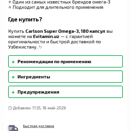
⭐ Один из самых известных брендов омега-3
⭐ Подходит для длительного применения
Где купить?
Купить
Carlson Super Omega-3, 180 капсул
вы
можете на
Evitamin.uz
— с гарантией
оригинальности и быстрой доставкой по
Узбекистану. ✨
+
Рекомендации по применению
Взрослым принимать по 2 капсулы в день во
+
Ингредиенты
время еды.
Оболочка капсулы (рыбий желатин [сом,
+
Предупреждения
глицерин, вода), смешанные токоферолы.
Содержит рыбу (треска, сардина, тилапия,
пангасиус, желтохвостый сом, баса и макрель).
Чистота гарантирована.Этот продукт проходит
Добавлен: 17:35, 18-май-2026
регулярные проверки в независимых
лабораториях, зарегистрированных в
Управлении по санитарному надзору за
Быстрая доставка
качеством пищевых продуктов и