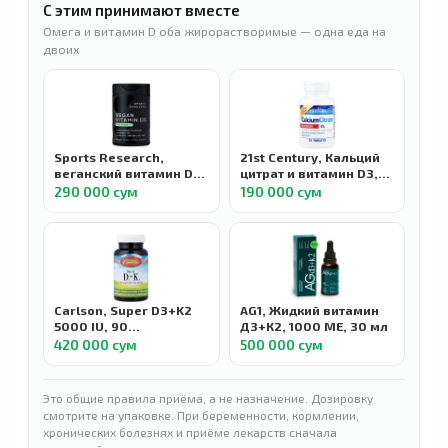
С этим принимают вместе
Омега и витамин D оба жирорастворимые — одна еда на
двоих
Sports Research,
21st Century, Кальций
веганский витамин D3,
цитрат и витамин D3,
125 мкг (5000 МЕ), 60
максимальная
290 000 сум
190 000 сум
растительных капсул
эффективность, 75
таблеток
Carlson, Super D3+K2
AG1, Жидкий витамин
5000 IU, 90
Д3+К2, 1000 МЕ, 30 мл
вегетарианских капсул
420 000 сум
500 000 сум
Это общие правила приёма, а не назначение. Дозировку
смотрите на упаковке. При беременности, кормлении,
хронических болезнях и приёме лекарств сначала