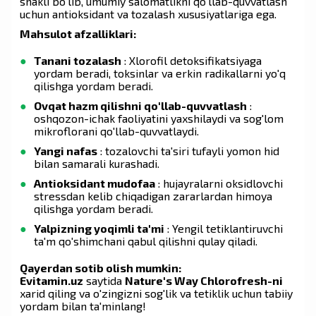
shakli bo'lib, umumiy salomatlikni qo'llab-quvvatlash
uchun antioksidant va tozalash xususiyatlariga ega.
Mahsulot afzalliklari:
Tanani tozalash
: Xlorofil detoksifikatsiyaga
yordam beradi, toksinlar va erkin radikallarni yo'q
qilishga yordam beradi.
Ovqat hazm qilishni qo'llab-quvvatlash
:
oshqozon-ichak faoliyatini yaxshilaydi va sog'lom
mikroflorani qo'llab-quvvatlaydi.
Yangi nafas
: tozalovchi ta'siri tufayli yomon hid
bilan samarali kurashadi.
Antioksidant mudofaa
: hujayralarni oksidlovchi
stressdan kelib chiqadigan zararlardan himoya
qilishga yordam beradi.
Yalpizning yoqimli ta'mi
: Yengil tetiklantiruvchi
ta'm qo'shimchani qabul qilishni qulay qiladi.
Qayerdan sotib olish mumkin:
Evitamin.uz
saytida
Nature's Way Chlorofresh-ni
xarid qiling va o'zingizni sog'lik va tetiklik uchun tabiiy
yordam bilan ta'minlang!