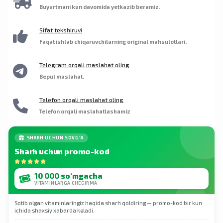
bilan maslahatlashing.
Buyurtmani kun davomida yetkazib beramiz.
Sifat tekshiruvi
Faqat ishlab chiqaruvchilarning original mahsulotlari.
Telegram orqali maslahat oling
Bepul maslahat.
Telefon orqali maslahat oling
Telefon orqali maslahatlashamiz
SHARH UCHUN SOVG'A
Sharh uchun promo-kod
10 000 so'mgacha
VITAMINLARGA CHEGIRMA
Sotib olgan vitaminlaringiz haqida sharh qoldiring — promo-kod bir kun
ichida shaxsiy xabarda keladi.