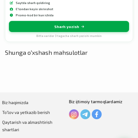
Saytda sharh qoldiring
E'londan keyin skrinshot
Promo-kod bir kun ichida
Sharh yozish
Bitta xaridor 3 tagacha sharh yozishi mumkin
Shunga o'xshash mahsulotlar
Biz ijtimoiy tarmoqlardamiz
Biz haqimizda
To'lov va yetkazib berish
Qaytarish va almashtirish
shartlari