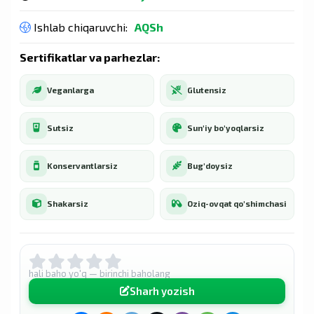
Ishlab chiqaruvchi:
AQSh
Sertifikatlar va parhezlar:
Veganlarga
Glutensiz
Sutsiz
Sun'iy bo'yoqlarsiz
Konservantlarsiz
Bug'doysiz
Shakarsiz
Oziq-ovqat qo'shimchasi
hali baho yo'q — birinchi baholang
Sharh yozish