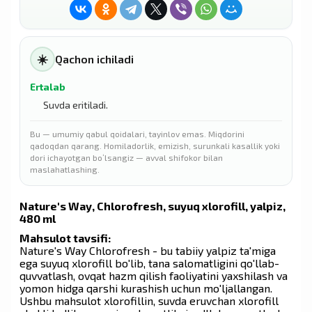
☀️
Qachon ichiladi
Ertalab
Suvda eritiladi.
Bu — umumiy qabul qoidalari, tayinlov emas. Miqdorini
qadoqdan qarang. Homiladorlik, emizish, surunkali kasallik yoki
dori ichayotgan boʻlsangiz — avval shifokor bilan
maslahatlashing.
Nature's Way, Chlorofresh, suyuq xlorofill, yalpiz,
480 ml
Mahsulot tavsifi:
Nature's Way Chlorofresh - bu tabiiy yalpiz ta'miga
ega suyuq xlorofill bo'lib, tana salomatligini qo'llab-
quvvatlash, ovqat hazm qilish faoliyatini yaxshilash va
yomon hidga qarshi kurashish uchun mo'ljallangan.
Ushbu mahsulot xlorofillin, suvda eruvchan xlorofill